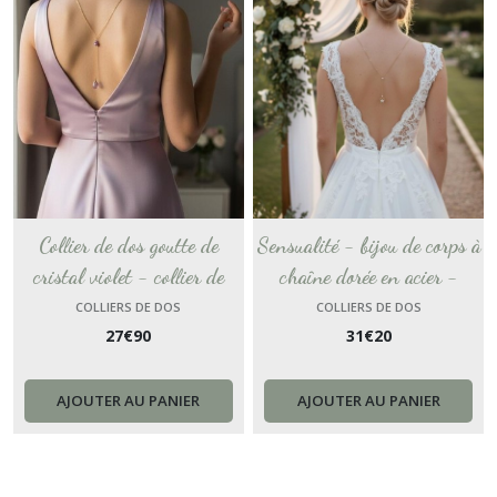
Collier de dos goutte de
Sensualité - bijou de corps à
cristal violet - collier de
chaîne dorée en acier -
cristal pour la mariée coloris
collier de dos avec une fleur
COLLIERS DE DOS
COLLIERS DE DOS
27
€
90
31
€
20
lavande et or - bijou pour
de tiare - bijou de mariée
accessoiriser un dos nu.
pour robe rose nu.
AJOUTER AU PANIER
AJOUTER AU PANIER