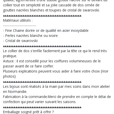
collier tout en simplicité et sa jolie cascade de dos ornée de
gouttes nacrées blanches et toupies de cristal de swarovski.
▴▴▴▴▴▴▴▴▴▴▴▴▴▴▴▴▴▴▴▴▴▴▴▴▴▴▴▴▴▴▴▴▴▴▴▴▴▴▴▴▴▴▴▴
Matériaux utilisés :
--------------------------
- Fine Chaine dorée or de qualité en acier inoxydable
- Perles nacrées blanche ou ivoire
- Cristal de swarovski
▴▴▴▴▴▴▴▴▴▴▴▴▴▴▴▴▴▴▴▴▴▴▴▴▴▴▴▴▴▴▴▴▴▴▴▴▴▴▴▴▴▴▴▴
Le collier de dos s'enfile facilement par la tête ce qui le rend très
pratique.
Astuce : il est conseillé pour les coiffures volumineuses de le
passer avant de ce faire coiffer.
Plusieurs explications peuvent vous aider à faire votre choix {Voir
photos}
▴▴▴▴▴▴▴▴▴▴▴▴▴▴▴▴▴▴▴▴▴▴▴▴▴▴▴▴▴▴▴▴▴▴▴▴▴▴▴▴▴▴▴▴
Les bijoux sont réalisés à la main par mes soins dans mon atelier
en Normandie.
Fabrication à la commande.Merci de prendre en compte le délai de
confection qui peut varier suivant les saisons.
▴▴▴▴▴▴▴▴▴▴▴▴▴▴▴▴▴▴▴▴▴▴▴▴▴▴▴▴▴▴▴▴▴▴▴▴▴▴▴▴▴▴▴▴
Emballage soigné prêt à offrir ?