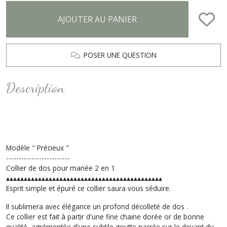
AJOUTER AU PANIER
POSER UNE QUESTION
Description
Modèle " Précieux "
-------------------------
Collier de dos pour mariée 2 en 1
▴▴▴▴▴▴▴▴▴▴▴▴▴▴▴▴▴▴▴▴▴▴▴▴▴▴▴▴▴▴▴▴▴▴▴▴▴▴▴▴▴▴▴▴
Esprit simple et épuré ce collier saura vous séduire.
Il sublimera avec élégance un profond décolleté de dos .
Ce collier est fait à partir d'une fine chaine dorée or de bonne
qualité, agrémentée d'une subtile goutte nacrée sur le devant du