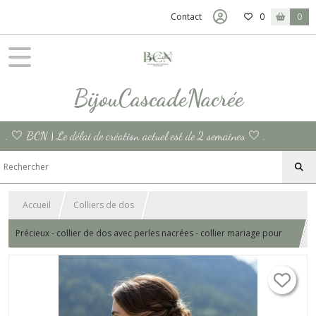
Contact
0
0
BijouCascadeNacrée
. 🤍 BCN | Le délai de création actuel est de 2 semaines 🤍 .
Accueil
Colliers de dos
Précieux - collier de dos avec perles nacrées - collier mariage pour
dos nu - chaine de dos pour femme féminine - style classique et
minimaliste.