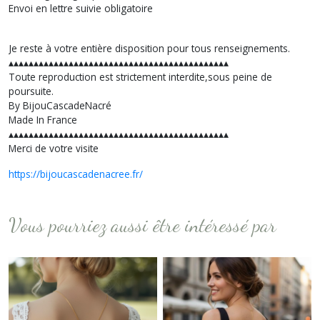
Envoi en lettre suivie obligatoire
Je reste à votre entière disposition pour tous renseignements.
▴▴▴▴▴▴▴▴▴▴▴▴▴▴▴▴▴▴▴▴▴▴▴▴▴▴▴▴▴▴▴▴▴▴▴▴▴▴▴▴▴▴▴▴
Toute reproduction est strictement interdite,sous peine de
poursuite.
By BijouCascadeNacré
Made In France
▴▴▴▴▴▴▴▴▴▴▴▴▴▴▴▴▴▴▴▴▴▴▴▴▴▴▴▴▴▴▴▴▴▴▴▴▴▴▴▴▴▴▴▴
Merci de votre visite
https://bijoucascadenacree.fr/
Vous pourriez aussi être intéressé par