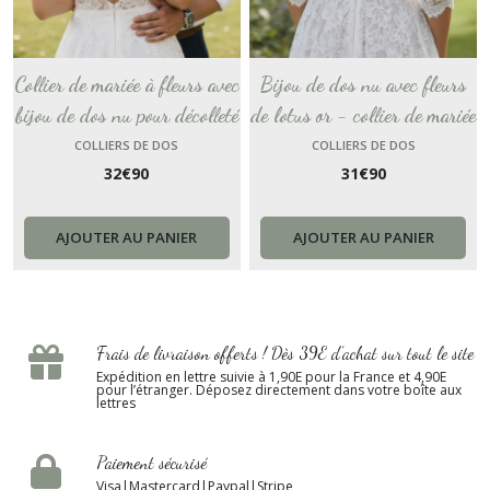
Collier de mariée à fleurs avec
Bijou de dos nu avec fleurs
bijou de dos nu pour décolleté
de lotus or - collier de mariée
de robe court - collier robe
pour tenue échancrée -
COLLIERS DE DOS
COLLIERS DE DOS
32
€
90
31
€
90
bustier, bijoux de mariage
accessoire symbolique
bucolique.
spirituel et sacré.
AJOUTER AU PANIER
AJOUTER AU PANIER
Frais de livraison offerts ! Dès 39E d’achat sur tout le site
Expédition en lettre suivie à 1,90E pour la France et 4,90E
pour l’étranger. Déposez directement dans votre boîte aux
lettres
Paiement sécurisé
Visa|Mastercard|Paypal|Stripe