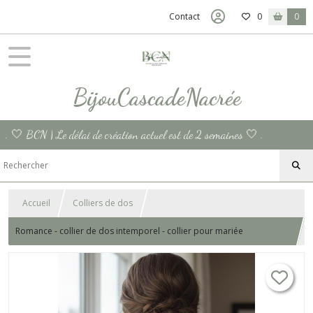
Contact
0
0
BijouCascadeNacrée
. 🤍 BCN | Le délai de création actuel est de 2 semaines 🤍 .
Accueil
Colliers de dos
Romance - collier de dos intemporel - collier pour mariée
minimaliste - bijoux de corps à chaîne serpentine or.