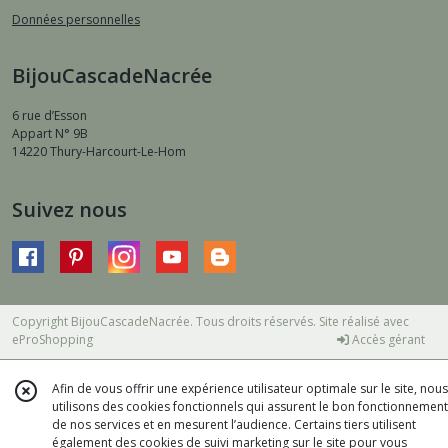
Données personnelles
BijouCascadeNacrée
6 rue d’Esson
Appart N° 9B
14220
Thury-Harcourt-Le-Hom
Suivez nous
Copyright BijouCascadeNacrée. Tous droits réservés. Site réalisé avec
eProShopping
Accès gérant
Afin de vous offrir une expérience utilisateur optimale sur le site, nous
utilisons des cookies fonctionnels qui assurent le bon fonctionnement
de nos services et en mesurent l’audience. Certains tiers utilisent
également des cookies de suivi marketing sur le site pour vous