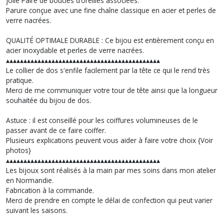
jolie Paire de boucles d’oreilles associées.
Parure conçue avec une fine chaîne classique en acier et perles de
verre nacrées.
QUALITÉ OPTIMALE DURABLE : Ce bijou est entièrement conçu en
acier inoxydable et perles de verre nacrées.
▴▴▴▴▴▴▴▴▴▴▴▴▴▴▴▴▴▴▴▴▴▴▴▴▴▴▴▴▴▴▴▴▴▴▴▴▴▴▴▴▴▴▴▴
Le collier de dos s'enfile facilement par la tête ce qui le rend très
pratique.
Merci de me communiquer votre tour de tête ainsi que la longueur
souhaitée du bijou de dos.
Astuce : il est conseillé pour les coiffures volumineuses de le
passer avant de ce faire coiffer.
Plusieurs explications peuvent vous aider à faire votre choix {Voir
photos}
▴▴▴▴▴▴▴▴▴▴▴▴▴▴▴▴▴▴▴▴▴▴▴▴▴▴▴▴▴▴▴▴▴▴▴▴▴▴▴▴▴▴▴▴
Les bijoux sont réalisés à la main par mes soins dans mon atelier
en Normandie.
Fabrication à la commande.
Merci de prendre en compte le délai de confection qui peut varier
suivant les saisons.