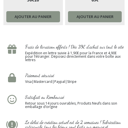
bijoux fantaisie à chaîne
bijoux de dos avec un bracelet
argentée - accessoires pour
et boucles d’oreilles -
femme.
pendentif zircon de qualité.
AJOUTER AU PANIER
AJOUTER AU PANIER
Frais de livraison offerts ! Dès 39E d’achat sur tout le site
Expédition en lettre suivie à 1,90E pour la France et 4,90E
pour l’étranger. Déposez directement dans votre boîte aux
lettres
Paiement sécurisé
Visa|Mastercard|Paypal|Stripe
Satisfait ou Remboursé
Retour sous 14 jours ouvrables, Produits Neufs dans son
emballage d’origine
Le délai de création actuel est de 2 semaines ! Fabrication
artisanale, tous les bijoux sont faits sur mesure et