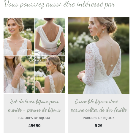
Vous pourriez aussi être intéressé par
Set de trois bijoux pour
Ensemble bijoux doré -
mariée - parure de bijoux
parure collier de dos feuille
personnalisée version dorée
de ginkgo biloba en or -
PARURES DE BIJOUX
PARURES DE BIJOUX
49
€
90
52
€
ou argentée - collier dos nu
accessoire pour un mariage