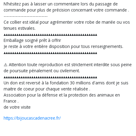
N’hésitez pas à laisser un commentaire lors du passage de
commande pour plus de précision concernant votre commande .
-----------------------------
Ce collier est idéal pour agrémenter votre robe de mariée ou vos
tenues estivales.
▴▴▴▴▴▴▴▴▴▴▴▴▴▴▴▴▴▴▴▴▴▴▴▴▴▴▴▴▴▴▴▴▴▴▴▴▴▴▴▴▴▴▴▴
Emballage soigné prêt à offrir
Je reste à votre entière disposition pour tous renseignements.
▴▴▴▴▴▴▴▴▴▴▴▴▴▴▴▴▴▴▴▴▴▴▴▴▴▴▴▴▴▴▴▴▴▴▴▴▴▴▴▴▴▴▴▴
⚠️ Attention toute reproduction est strictement interdite sous peine
de poursuite pénalement ou civilement.
▴▴▴▴▴▴▴▴▴▴▴▴▴▴▴▴▴▴▴▴▴▴▴▴▴▴▴▴▴▴▴▴▴▴▴▴▴▴▴▴▴▴▴▴
Un don est reversé à la fondation 30 millions d'amis dont je suis
maitre de coeur pour chaque vente réalisée .
Association pour la défense et la protection des animaux en
France .
de votre visite
https://bijoucascadenacree.fr/