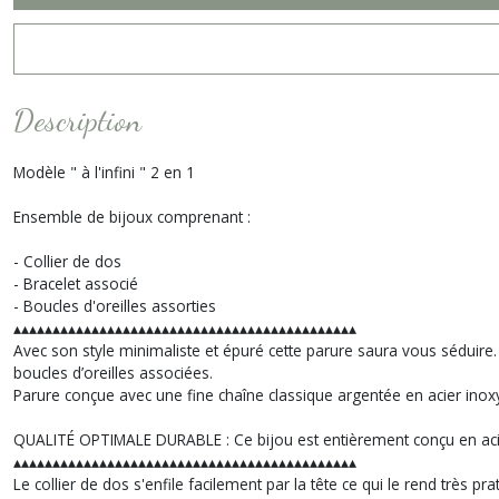
Description
Modèle " à l'infini " 2 en 1
Ensemble de bijoux comprenant :
- Collier de dos
- Bracelet associé
- Boucles d'oreilles assorties
▴▴▴▴▴▴▴▴▴▴▴▴▴▴▴▴▴▴▴▴▴▴▴▴▴▴▴▴▴▴▴▴▴▴▴▴▴▴▴▴▴▴▴▴
Avec son style minimaliste et épuré cette parure saura vous séduire. 
boucles d’oreilles associées.
Parure conçue avec une fine chaîne classique argentée en acier inox
QUALITÉ OPTIMALE DURABLE : Ce bijou est entièrement conçu en acie
▴▴▴▴▴▴▴▴▴▴▴▴▴▴▴▴▴▴▴▴▴▴▴▴▴▴▴▴▴▴▴▴▴▴▴▴▴▴▴▴▴▴▴▴
Le collier de dos s'enfile facilement par la tête ce qui le rend très pra