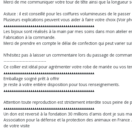
Merci de me communiquer votre tour de tête ainsi que la longueur s
Astuce : il est conseillé pour les coiffures volumineuses de le passer 
Plusieurs explications peuvent vous aider à faire votre choix {Voir p
▴▴▴▴▴▴▴▴▴▴▴▴▴▴▴▴▴▴▴▴▴▴▴▴▴▴▴▴▴▴▴▴▴▴▴▴▴▴▴▴▴▴▴▴
Les bijoux sont réalisés à la main par mes soins dans mon atelier 
Fabrication à la commande.
Merci de prendre en compte le délai de confection qui peut varier sui
N’hésitez pas à laisser un commentaire lors du passage de comman
-----------------------------
Ce collier est idéal pour agrémenter votre robe de mariée ou vos ten
▴▴▴▴▴▴▴▴▴▴▴▴▴▴▴▴▴▴▴▴▴▴▴▴▴▴▴▴▴▴▴▴▴▴▴▴▴▴▴▴▴▴▴▴
Emballage soigné prêt à offrir
Je reste à votre entière disposition pour tous renseignements.
▴▴▴▴▴▴▴▴▴▴▴▴▴▴▴▴▴▴▴▴▴▴▴▴▴▴▴▴▴▴▴▴▴▴▴▴▴▴▴▴▴▴▴▴
Attention toute reproduction est strictement interdite sous peine de
▴▴▴▴▴▴▴▴▴▴▴▴▴▴▴▴▴▴▴▴▴▴▴▴▴▴▴▴▴▴▴▴▴▴▴▴▴▴▴▴▴▴▴▴
Un don est reversé à la fondation 30 millions d'amis dont je suis ma
Association pour la défense et la protection des animaux en France .
de votre visite