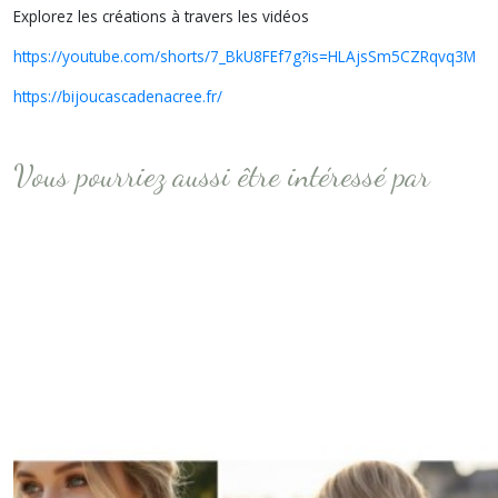
Explorez les créations à travers les vidéos
https://youtube.com/shorts/7_BkU8FEf7g?is=HLAjsSm5CZRqvq3M
https://bijoucascadenacree.fr/
Vous pourriez aussi être intéressé par