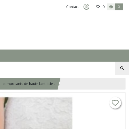
Contact
0
0
 - composants de haute fantaisie .