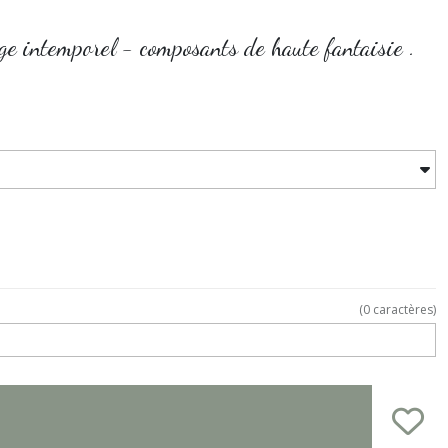
age intemporel - composants de haute fantaisie .
(
0
caractères)