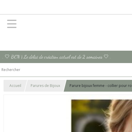
. 🤍 BCN | Le délai de création actuel est de 2 semaines 🤍 .
Accueil
Parures de Bijoux
Parure bijoux femme - collier pour r