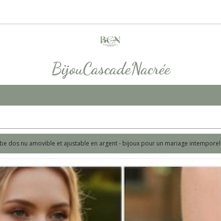
BijouCascadeNacrée
obe dos nu amovible et ajustable en argent - bijoux pour un mariage intemporel