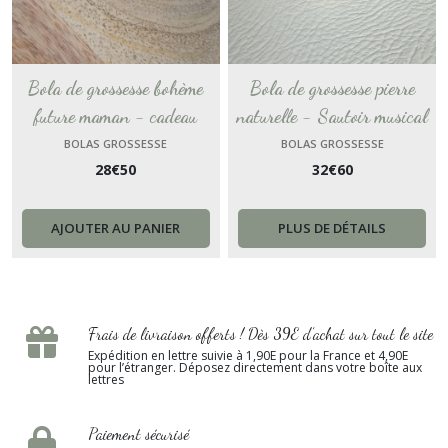
Bola de grossesse bohème
Bola de grossesse pierre
future maman - cadeau
naturelle - Sautoir musical
femme enceinte - collier bijou
grossesse Lapis-lazuli -
BOLAS GROSSESSE
BOLAS GROSSESSE
28
€
50
32
€
60
femme bola musical - boule
bijou future maman - cadeau
harmonie acier inox - or épi
femme enceinte - collier
émaillé - sautoir de grossesse
femme bola or
AJOUTER AU PANIER
PLUS DE DÉTAILS
champêtre
Frais de livraison offerts ! Dès 39E d’achat sur tout le site
Expédition en lettre suivie à 1,90E pour la France et 4,90E
pour l’étranger. Déposez directement dans votre boîte aux
lettres
Paiement sécurisé