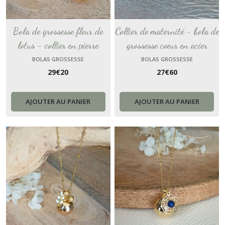
Bola de grossesse fleur de
Collier de maternité - bola de
lotus - collier en pierre
grossesse coeur en acier
naturelle future maman -
argent - bijou avec gravure et
BOLAS GROSSESSE
BOLAS GROSSESSE
29
€
20
27
€
60
cadeau femme enceinte -
personnalisable - cadeau
sautoir bijou de maternité -
pendentif fait-main future
collection 2025
maman
AJOUTER AU PANIER
AJOUTER AU PANIER