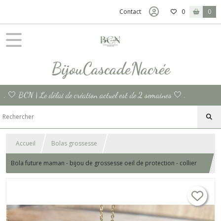
Contact
0
0
BijouCascadeNacrée
. 🤍 BCN | Le délai de création actuel est de 2 semaines 🤍 .
Accueil
Bolas grossesse
Bola future maman - bijou de grossesse oeil de protection - collier
bola de maternité doré, or - cadeau de femme enceinte