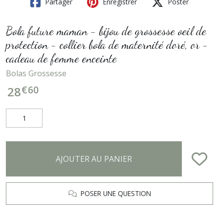
Partager
Enregistrer
Poster
Bola future maman - bijou de grossesse oeil de
protection - collier bola de maternité doré, or -
cadeau de femme enceinte
Bolas Grossesse
€
60
28
AJOUTER AU PANIER
POSER UNE QUESTION