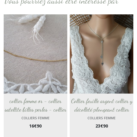
Vous pourriez aussi être intéressé par
collier femme or - collier
Collier feuille argent collier y
satellite billes perles - collier
décolleté plongeant collier
minimaliste billes fine chaine
mariage - chaine classique
COLLIERS FEMME
COLLIERS FEMME
16
€
90
23
€
90
or rempli gold-filled 14k
collier fin personnalisable
bijou fait main France