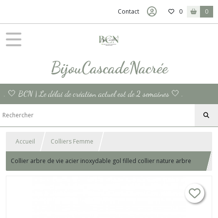
Contact
0
0
BijouCascadeNacrée
. 🤍 BCN | Le délai de création actuel est de 2 semaines 🤍 .
Accueil
Colliers Femme
Collier arbre de vie acier inoxydable gol filled collier nature arbre
chaine femme Gold-Filled collier feuille or dame cadeau femme
France