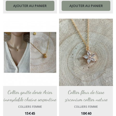
AJOUTER AU PANIER
AJOUTER AU PANIER
Collier goutte dorée Acier
Collier fleur de tiare
inoxydable chaine serpentine
zirconium collier nature
Gold-filled collier
chaine Gold-Filled collier
COLLIERS FEMME
COLLIERS FEMME
15
€
45
18
€
40
minimaliste dame cadeau
fleur de tiare or dame cadeau