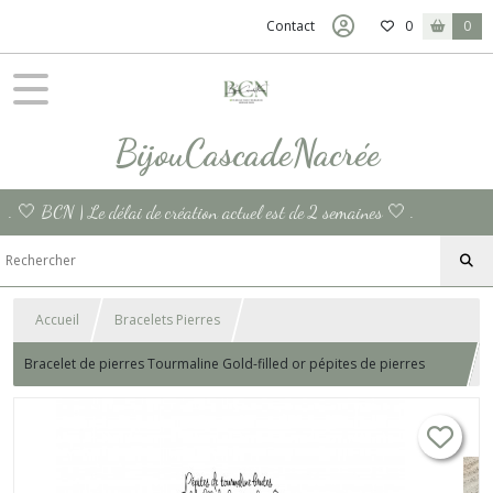
Contact
0
0
BijouCascadeNacrée
. 🤍 BCN | Le délai de création actuel est de 2 semaines 🤍 .
Accueil
Bracelets Pierres
Bracelet de pierres Tourmaline Gold-filled or pépites de pierres
semi-précieuses multicolores fait main Made in France