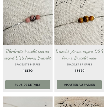
Rhodonite bracelet pierres
Bracelet pierres argent 925
argent 925 femme, Bracelet
femme, Bracelet semi
semi précieuse, Bijoux pierres
précieuse, oeil de tigre Bijou
BRACELETS PIERRES
BRACELETS PIERRES
16
€
90
16
€
90
naturelles, cadeau pour amie
pierres naturelles, Pierre de
femme
protection, Cadeau pour amie
PLUS DE DÉTAILS
AJOUTER AU PANIER