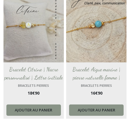
Bracelet Citrine | Nacre
Bracelet Aigue marine |
personnalisé | Lettre initiale
pierre naturelle femme |
coquille | Pierre naturelle
bracelet pierre semi précieuses
BRACELETS PIERRES
BRACELETS PIERRES
18
€
90
16
€
90
acier inox | bracelet femme
| Bijou pierres | Cadeau pour
pierre | bracelet prénom
amie|cadeau anniversaire
Noël
AJOUTER AU PANIER
AJOUTER AU PANIER