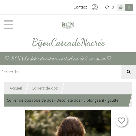
Contact
0
0
BijouCascadeNacrée
. 🤍 BCN | Le délai de création actuel est de 2 semaines 🤍 .
Accueil
Colliers de dos
Collier de dos robe de dos - Décolleté dos nu plongeant - goutte
ajourée en acier inoxydable argent - bijou de dos nu pour les
témoins ou la mariée