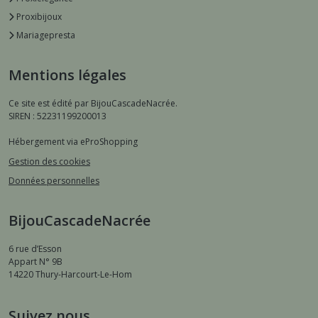
Proxibijoux
Mariagepresta
Mentions légales
Ce site est édité par BijouCascadeNacrée.
SIREN : 52231199200013
Hébergement via eProShopping
Gestion des cookies
Données personnelles
BijouCascadeNacrée
6 rue d’Esson
Appart N° 9B
14220
Thury-Harcourt-Le-Hom
Suivez nous