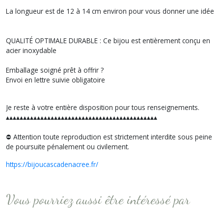
La longueur est de 12 à 14 cm environ pour vous donner une idée
QUALITÉ OPTIMALE DURABLE : Ce bijou est entièrement conçu en
acier inoxydable
Emballage soigné prêt à offrir ?
Envoi en lettre suivie obligatoire
Je reste à votre entière disposition pour tous renseignements.
▴▴▴▴▴▴▴▴▴▴▴▴▴▴▴▴▴▴▴▴▴▴▴▴▴▴▴▴▴▴▴▴▴▴▴▴▴▴▴▴▴▴▴▴
⛔️ Attention toute reproduction est strictement interdite sous peine
de poursuite pénalement ou civilement.
https://bijoucascadenacree.fr/
Vous pourriez aussi être intéressé par