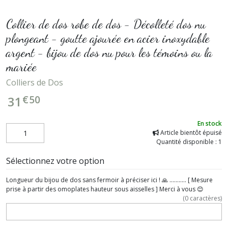
Collier de dos robe de dos - Décolleté dos nu
plongeant - goutte ajourée en acier inoxydable
argent - bijou de dos nu pour les témoins ou la
mariée
Colliers de Dos
€
50
31
En stock
Article bientôt épuisé
Quantité disponible : 1
Sélectionnez votre option
Longueur du bijou de dos sans fermoir à préciser ici ! 🙏 ........... [ Mesure
prise à partir des omoplates hauteur sous aisselles ] Merci à vous 😊
(
0
caractères)