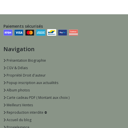
Paiements sécurisés
Navigation
Présentation Biographie
CGV & Délais
Propriété Droit d'auteur
Popup inscription aux actualités
Album photos
Carte cadeau PDF ( Montant aux choix )
Meilleurs Ventes
Reproduction interdite ⛔️
Accueil du blog
Proxielegance