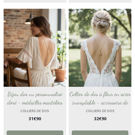
Bijou dos nu personnalisé
Collier de dos à fleur en acier
doré - médailles martelées
inoxydable - accessoire de
avec fine chaîne or - collier
mariage doré rouge fait main
COLLIERS DE DOS
COLLIERS DE DOS
31
€
90
32
€
90
de dos minimaliste et
- collier dos nu coquelicot -
moderne - un cadeau pour
style champêtre