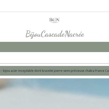
BijouCascadeNacrée
le - bijou acier inoxydable doré bracelet pierre semi-précieuse chakra France 