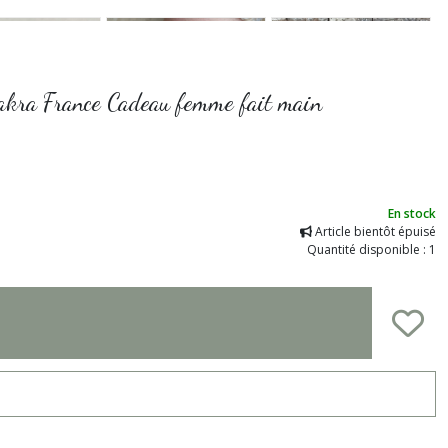
 chakra France Cadeau femme fait main
En stock
Article bientôt épuisé
Quantité disponible : 1