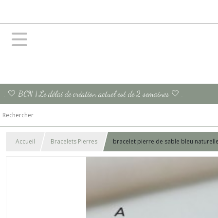
. 🤍 BCN | Le délai de création actuel est de 2 semaines 🤍 .
Accueil
Bracelets Pierres
bracelet pierre de sable bleu naturel