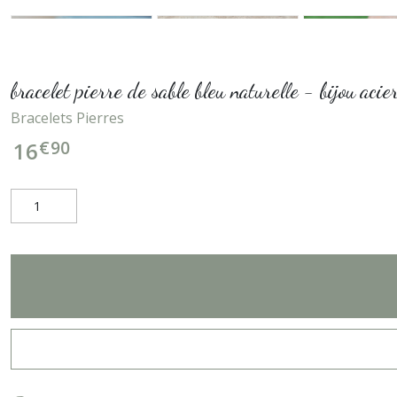
bracelet pierre de sable bleu naturelle - bijou a
Bracelets Pierres
€
90
16