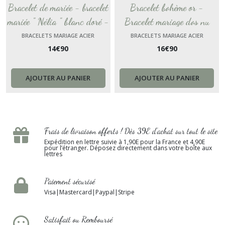
Bracelet de mariée - bracelet
Bracelet bohème or -
mariée " Nélia " blanc doré -
Bracelet mariage dos nu
fine chaine - bracelet
mariage - bijou épi poétique
BRACELETS MARIAGE ACIER
BRACELETS MARIAGE ACIER
14
€
90
16
€
90
mariage chaîne fin - cristal
acier inoxydable perles
réglable France
nacrées fait main Made in
France
AJOUTER AU PANIER
AJOUTER AU PANIER
Frais de livraison offerts ! Dès 39E d’achat sur tout le site
Expédition en lettre suivie à 1,90E pour la France et 4,90E
pour l’étranger. Déposez directement dans votre boîte aux
lettres
Paiement sécurisé
Visa|Mastercard|Paypal|Stripe
Satisfait ou Remboursé