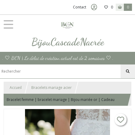
Contact
0
0
BijouCascadeNacrée
. 🤍 BCN | Le délai de création actuel est de 2 semaines 🤍 .
Accueil
Bracelets mariage acier
Bracelet femme | bracelet mariage | Bijou mariée or | Cadeau
demoiselle d'honneur | acier inox , cristal cadeau anniversaire |
bijou noel