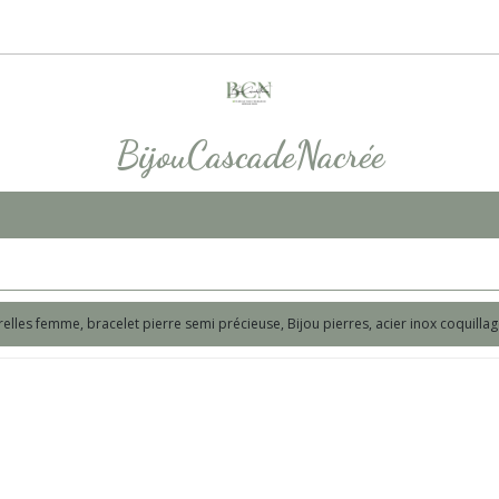
BijouCascadeNacrée
relles femme, bracelet pierre semi précieuse, Bijou pierres, acier inox coquill