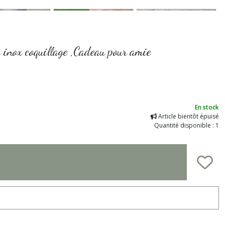
r inox coquillage ,Cadeau pour amie
En stock
Article bientôt épuisé
Quantité disponible : 1