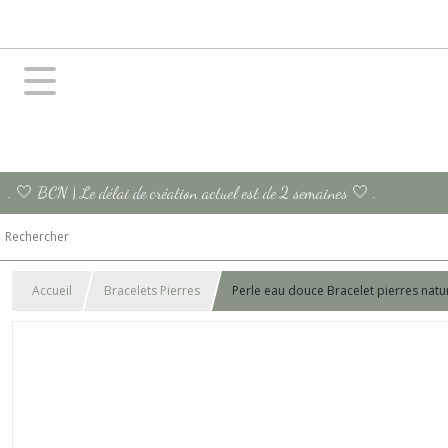
. 🤍 BCN | Le délai de création actuel est de 2 semaines 🤍 .
Accueil
Bracelets Pierres
Perle eau douce Bracelet pierres natu