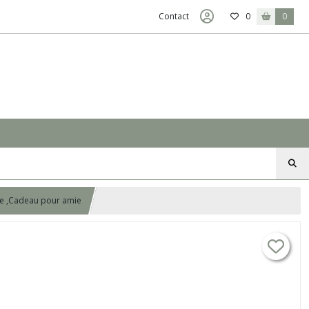
Contact
0
0
age ,Cadeau pour amie