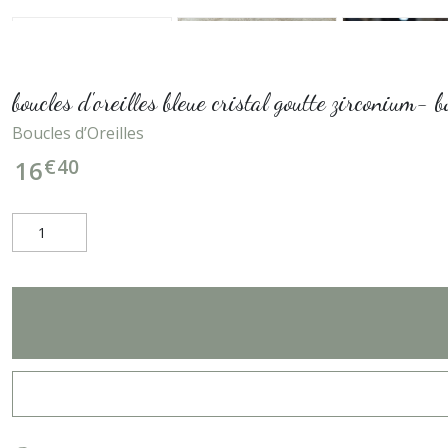
boucles d'oreilles bleue cristal goutte zirconium-
Boucles d’Oreilles
€
40
16