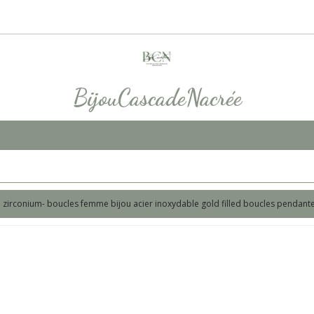
BijouCascadeNacrée
te zirconium- boucles femme bijou acier inoxydable gold filled boucles pendant