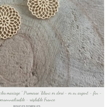
ucles mariage " Promesse "blanc or doré - or ou argent - fin -
personnalisable - réglable France
BOUCLES D’OREILLES