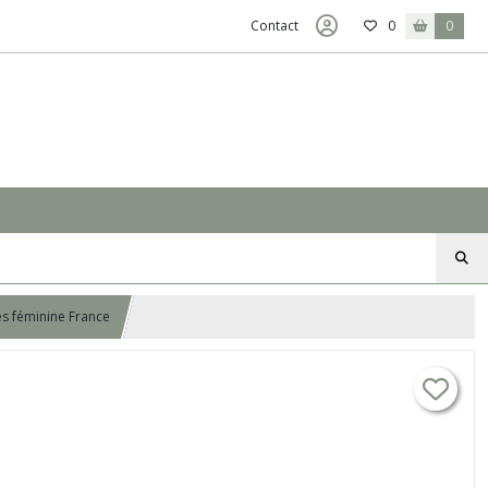
Contact
0
0
es féminine France