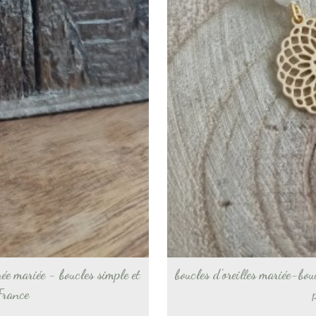
rée mariée - boucles simple et
boucles d'oreilles mariée-bo
France