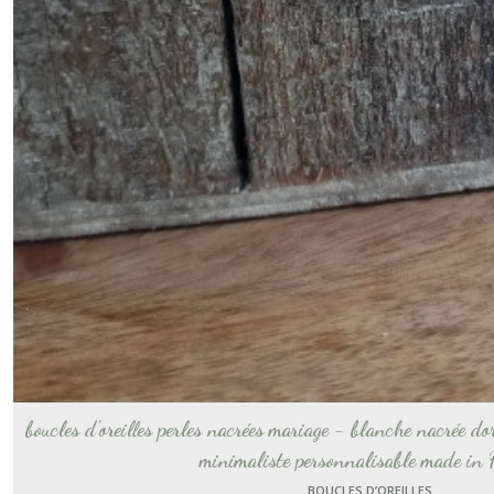
boucles d'oreilles perles nacrées mariage - blanche nacrée do
minimaliste personnalisable made in 
BOUCLES D’OREILLES