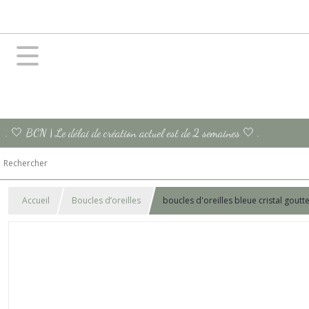
. 🤍 BCN | Le délai de création actuel est de 2 semaines 🤍 .
Accueil
Boucles d’oreilles
boucles d'oreilles bleue cristal gout