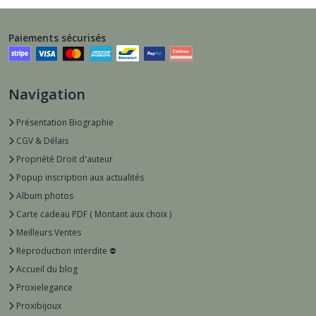
Paiements sécurisés
Navigation
Présentation Biographie
CGV & Délais
Propriété Droit d'auteur
Popup inscription aux actualités
Album photos
Carte cadeau PDF ( Montant aux choix )
Meilleurs Ventes
Reproduction interdite ⛔️
Accueil du blog
Proxielegance
Proxibijoux