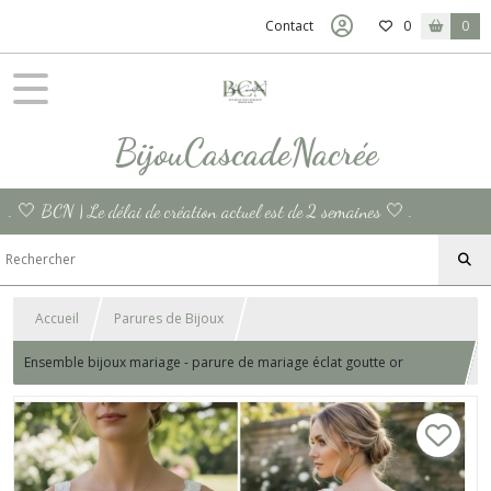
Contact
0
0
BijouCascadeNacrée
. 🤍 BCN | Le délai de création actuel est de 2 semaines 🤍 .
Accueil
Parures de Bijoux
Ensemble bijoux mariage - parure de mariage éclat goutte or
blanche - fine chaine en acier inoxydable doré - bijoux intemporels.