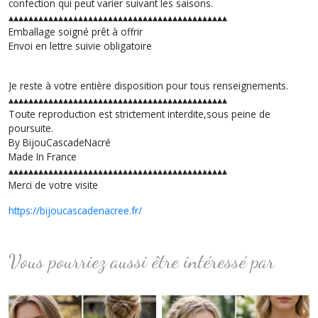
confection qui peut varier suivant les saisons.
▴▴▴▴▴▴▴▴▴▴▴▴▴▴▴▴▴▴▴▴▴▴▴▴▴▴▴▴▴▴▴▴▴▴▴▴▴▴▴▴▴▴▴▴
Emballage soigné prêt à offrir
Envoi en lettre suivie obligatoire
Je reste à votre entière disposition pour tous renseignements.
▴▴▴▴▴▴▴▴▴▴▴▴▴▴▴▴▴▴▴▴▴▴▴▴▴▴▴▴▴▴▴▴▴▴▴▴▴▴▴▴▴▴▴▴
Toute reproduction est strictement interdite,sous peine de
poursuite.
By BijouCascadeNacré
Made In France
▴▴▴▴▴▴▴▴▴▴▴▴▴▴▴▴▴▴▴▴▴▴▴▴▴▴▴▴▴▴▴▴▴▴▴▴▴▴▴▴▴▴▴▴
Merci de votre visite
https://bijoucascadenacree.fr/
Vous pourriez aussi être intéressé par