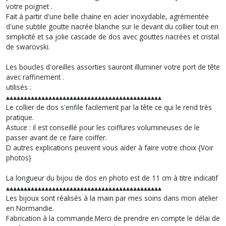
votre poignet .
Fait à partir d'une belle chaine en acier inoxydable, agrémentée
d'une subtile goutte nacrée blanche sur le devant du collier tout en
simplicité et sa jolie cascade de dos avec gouttes nacrées et cristal
de swarovski.
Les boucles d'oreilles assorties sauront illuminer votre port de tête
avec raffinement .
utilisés :
▴▴▴▴▴▴▴▴▴▴▴▴▴▴▴▴▴▴▴▴▴▴▴▴▴▴▴▴▴▴▴▴▴▴▴▴▴▴▴▴▴▴▴▴
Le collier de dos s'enfile facilement par la tête ce qui le rend très
pratique.
Astuce : il est conseillé pour les coiffures volumineuses de le
passer avant de ce faire coiffer.
D autres explications peuvent vous aider à faire votre choix {Voir
photos}
La longueur du bijou de dos en photo est de 11 cm à titre indicatif
▴▴▴▴▴▴▴▴▴▴▴▴▴▴▴▴▴▴▴▴▴▴▴▴▴▴▴▴▴▴▴▴▴▴▴▴▴▴▴▴▴▴▴▴
Les bijoux sont réalisés à la main par mes soins dans mon atelier
en Normandie.
Fabrication à la commande.Merci de prendre en compte le délai de