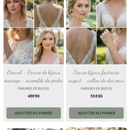
Eternel - Parure de bijoux
Parure bijoux fantaisie
mariage - ensemble de perles
argent - collier de dos pour
coloris blanc ou ivoire -
tenue dos nu - bijoux en
PARURES DE BIJOUX
PARURES DE BIJOUX
49
€
90
55
€
60
collier de mariée idéal pour
acier inoxydable, ornés de
robe bustier dos court.
gouttes ajourées motif
scandinave.
AJOUTER AU PANIER
AJOUTER AU PANIER