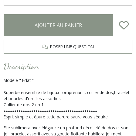
AJOUTER AU PANIER
POSER UNE QUESTION
Description
Modèle " Éclat "
-----------------------
Superbe ensemble de bijoux comprenant : collier de dos,bracelet
et boucles d'oreilles assorties
Collier de dos 2 en 1
▴▴▴▴▴▴▴▴▴▴▴▴▴▴▴▴▴▴▴▴▴▴▴▴▴▴▴▴▴▴▴▴▴▴▴▴▴▴▴▴▴▴▴▴
Esprit simple et épuré cette parure saura vous séduire.
Elle sublimera avec élégance un profond décolleté de dos et son
joli bracelet assorti avec sa goutte flottante habillera joliment