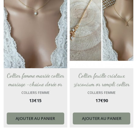
Collier femme mariée collier
Collier feuille cristaux
mariage -chaine dorée or
zirconium or rempli collier
perles blanches collier fin
nature chaine femme Gold-
COLLIERS FEMME
COLLIERS FEMME
13
€
15
17
€
90
personnalisable
Filled collier feuille dame
cadeau femme France
AJOUTER AU PANIER
AJOUTER AU PANIER