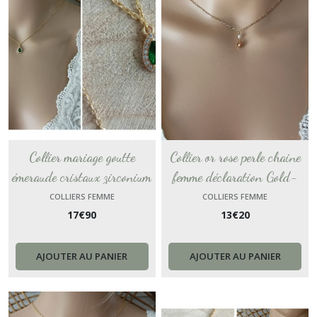
Collier mariage goutte
Collier or rose perle chaine
émeraude cristaux zirconium
femme déclaration Gold-
collier chaine femme Gold-
Filled collier gold rose dame
COLLIERS FEMME
COLLIERS FEMME
17
€
90
13
€
20
Filled collier or dame cadeau
cadeau femme France
femme France
AJOUTER AU PANIER
AJOUTER AU PANIER