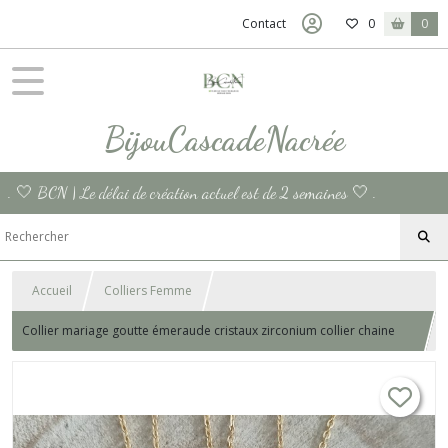
Contact
0
0
BijouCascadeNacrée
. 🤍 BCN | Le délai de création actuel est de 2 semaines 🤍 .
Accueil
Colliers Femme
Collier mariage goutte émeraude cristaux zirconium collier chaine
femme Gold-Filled collier or cadeau femme France