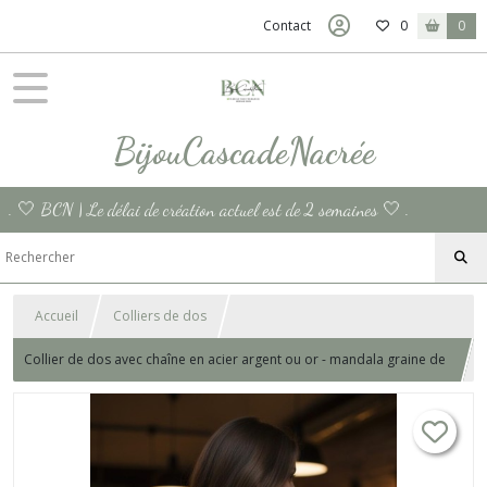
Contact
0
0
BijouCascadeNacrée
. 🤍 BCN | Le délai de création actuel est de 2 semaines 🤍 .
Accueil
Colliers de dos
Collier de dos avec chaîne en acier argent ou or - mandala graine de
vie - bijoux de mariage - sautoir de dos pour la mariée.