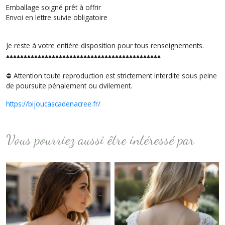
Emballage soigné prêt à offrir
Envoi en lettre suivie obligatoire
Je reste à votre entière disposition pour tous renseignements.
▴▴▴▴▴▴▴▴▴▴▴▴▴▴▴▴▴▴▴▴▴▴▴▴▴▴▴▴▴▴▴▴▴▴▴▴▴▴▴▴▴▴▴▴
⛔️ Attention toute reproduction est strictement interdite sous peine
de poursuite pénalement ou civilement.
https://bijoucascadenacree.fr/
Vous pourriez aussi être intéressé par