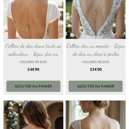
Collier de dos dans toute sa
Collier dos nu mariée - Bijou
splendeur - bijou dos nu
de dos nu doré à perles
marocain pour mariée - un
rouges et mandalas dorées -
COLLIERS DE DOS
COLLIERS DE DOS
34
€
90
33
€
90
pendentif serti de plusieurs
pendentif goutte avec
zirconium éclatants - bijoux
cristaux pour un effet
de mariage.
glamour.
AJOUTER AU PANIER
AJOUTER AU PANIER