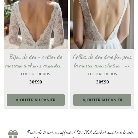
Bijou de dos - collier de
Collier de dos doré fin pour
mariage à chaîne argentée -
la mariée avec chaîne - un
bijou dos nu original et
bijou de dos contemporain
COLLIERS DE DOS
COLLIERS DE DOS
30
€
90
30
€
90
artisanal - collier de mariée
pour un décolleté plongeant -
2 en 1.
BijouCascadeNacrée
AJOUTER AU PANIER
AJOUTER AU PANIER
Frais de livraison offerts ! Dès 39E d’achat sur tout le site