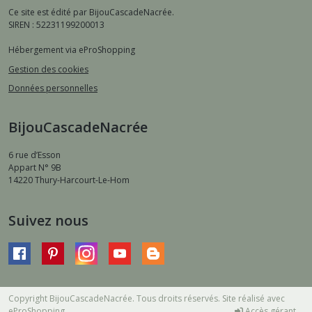
Ce site est édité par BijouCascadeNacrée.
SIREN : 52231199200013
Hébergement via eProShopping
Gestion des cookies
Données personnelles
BijouCascadeNacrée
6 rue d’Esson
Appart N° 9B
14220
Thury-Harcourt-Le-Hom
Suivez nous
Copyright BijouCascadeNacrée. Tous droits réservés. Site réalisé avec
eProShopping
Accès gérant