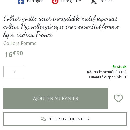
Partager
Enregistrer
Poster
Collier goutte acier inoxydable motif japonais
collier Hypoallergénique inox essentiel femme
bijou cadeau France
Colliers Femme
€
90
16
En stock
Article bientôt épuisé
Quantité disponible : 1
AJOUTER AU PANIER
POSER UNE QUESTION