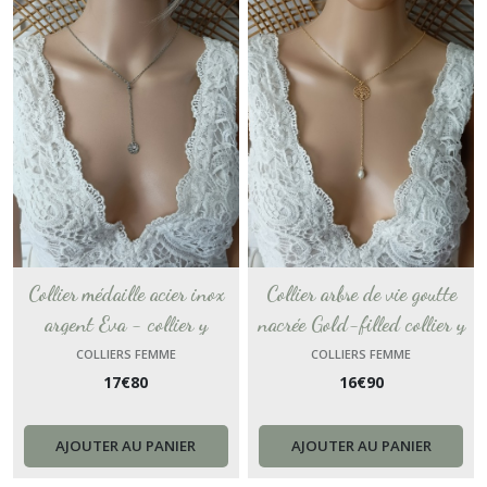
Collier médaille acier inox
Collier arbre de vie goutte
argent Eva - collier y
nacrée Gold-filled collier y
décolleté plongeant collier
décolleté plongeant collier
COLLIERS FEMME
COLLIERS FEMME
17
€
80
16
€
90
mariage - chaine classique
mariage - chaine classique
collier fin personnalisable
collier fin personnalisable
AJOUTER AU PANIER
AJOUTER AU PANIER