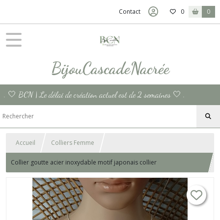
Contact
0
0
BijouCascadeNacrée
. 🤍 BCN | Le délai de création actuel est de 2 semaines 🤍 .
Accueil
Colliers Femme
Collier goutte acier inoxydable motif japonais collier
Hypoallergénique inox essentiel femme bijou cadeau France