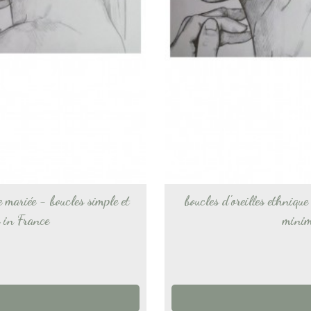
e mariée - boucles simple et
boucles d'oreilles ethniqu
 in France
minim