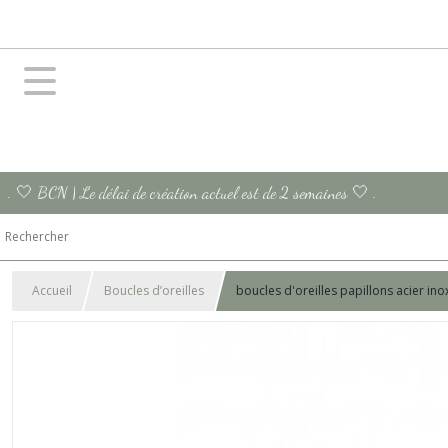
. 🤍 BCN | Le délai de création actuel est de 2 semaines 🤍 .
Accueil
Boucles d’oreilles
boucles d'oreilles papillons acier i