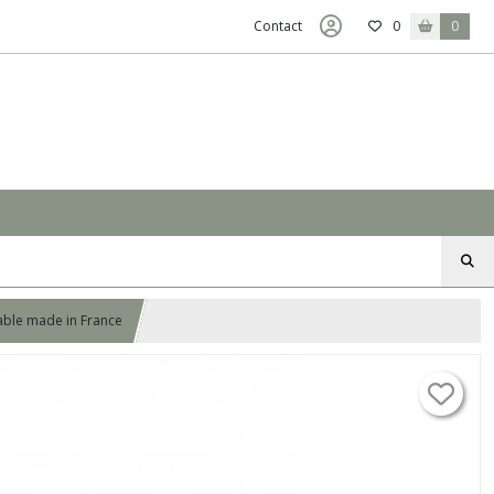
Contact
0
0
sable made in France