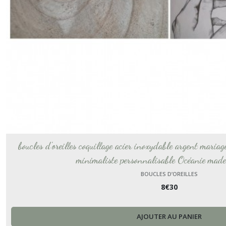
boucles d'oreilles coquillage acier inoxydable argent mariag
minimaliste personnalisable Océanie made
BOUCLES D’OREILLES
8
€
30
AJOUTER AU PANIER