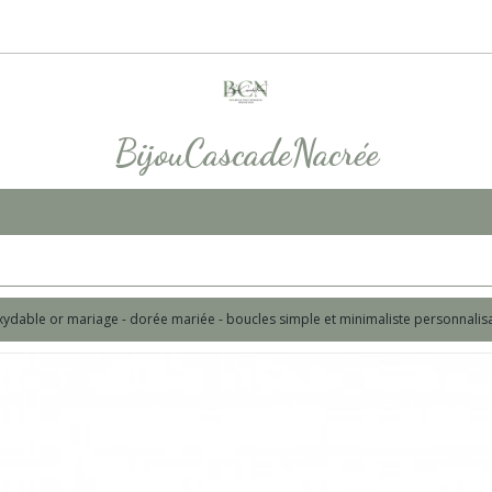
BijouCascadeNacrée
noxydable or mariage - dorée mariée - boucles simple et minimaliste personnali