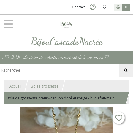
Contact
0
0
BijouCascadeNacrée
. 🤍 BCN | Le délai de création actuel est de 2 semaines 🤍 .
Accueil
Bolas grossesse
Bola de grossesse cœur - carillon doré et rouge - bijou fait-main
pour femme enceinte - cadeaux bijoux de maternité fait sur mesure