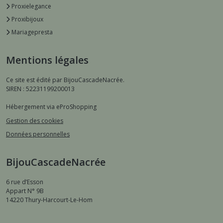
Proxielegance
Proxibijoux
Mariagepresta
Mentions légales
Ce site est édité par BijouCascadeNacrée.
SIREN : 52231199200013
Hébergement via eProShopping
Gestion des cookies
Données personnelles
BijouCascadeNacrée
6 rue d’Esson
Appart N° 9B
14220
Thury-Harcourt-Le-Hom