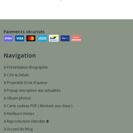
Paiements sécurisés
Navigation
Présentation Biographie
CGV & Délais
Propriété Droit d'auteur
Popup inscription aux actualités
Album photos
Carte cadeau PDF ( Montant aux choix )
Meilleurs Ventes
Reproduction interdite ⛔️
Accueil du blog