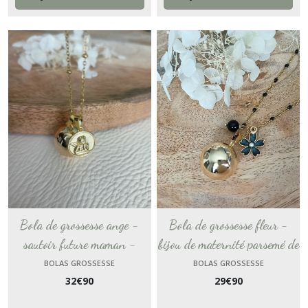
Bola de grossesse ange -
Bola de grossesse fleur -
sautoir future maman -
bijou de maternité parsemé de
cadeau femme enceinte -
fleur et perles noires -
BOLAS GROSSESSE
BOLAS GROSSESSE
32
€
90
29
€
90
collier bijou femme bola
sautoir pour femme enceinte
musical - boule harmonie
chaine dorée - bijou à petit