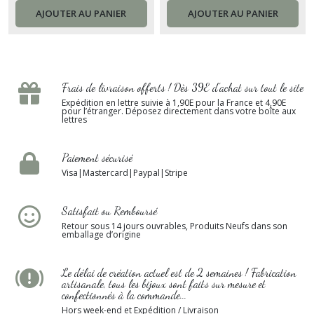
acier inox France
prix
AJOUTER AU PANIER
AJOUTER AU PANIER
Frais de livraison offerts ! Dès 39E d’achat sur tout le site
Expédition en lettre suivie à 1,90E pour la France et 4,90E
pour l’étranger. Déposez directement dans votre boîte aux
lettres
Paiement sécurisé
Visa|Mastercard|Paypal|Stripe
Satisfait ou Remboursé
Retour sous 14 jours ouvrables, Produits Neufs dans son
emballage d’origine
Le délai de création actuel est de 2 semaines ! Fabrication
artisanale, tous les bijoux sont faits sur mesure et
confectionnés à la commande...
Hors week-end et Expédition / Livraison