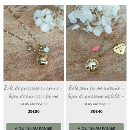
Bola de grossesse couronne -
Bola pour femme enceinte -
bijou de princesse femme
bijou de grossesse réglable -
enceinte - collier de
sautoir future maman - bijou
BOLAS GROSSESSE
BOLAS GROSSESSE
29
€
80
30
€
40
maternité musical - cadeau
musical de grossesse avec
fait-main artisanal
email losange couleur corail
AJOUTER AU PANIER
AJOUTER AU PANIER