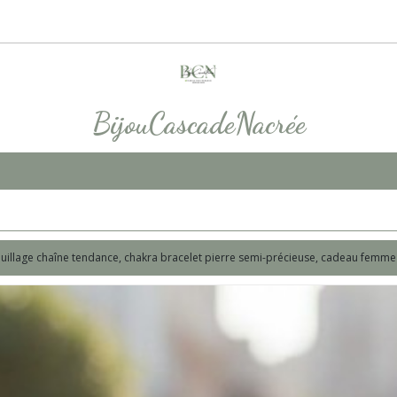
BijouCascadeNacrée
oquillage chaîne tendance, chakra bracelet pierre semi-précieuse, cadeau femme