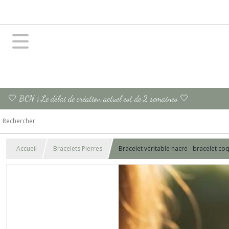
. 🤍 BCN | Le délai de création actuel est de 2 semaines 🤍 .
Accueil
Bracelets Pierres
Bracelet véritable nacre - bracelet c