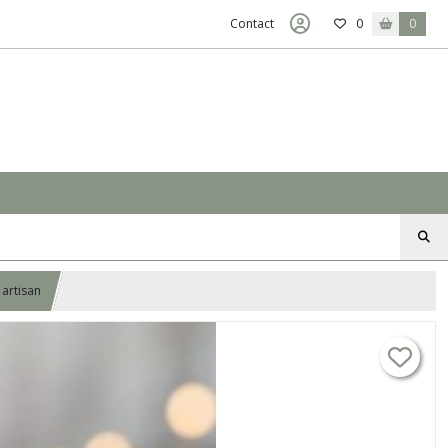
Contact
0
0
 artisan