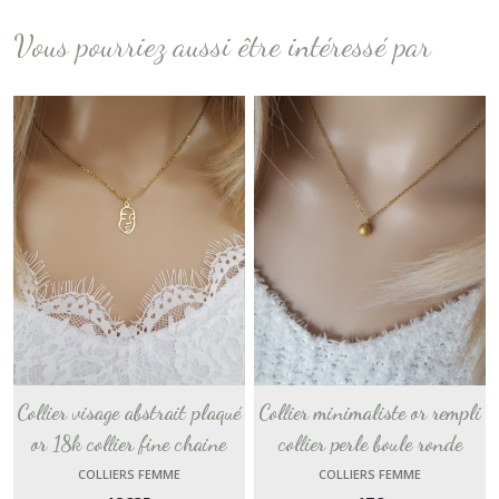
Vous pourriez aussi être intéressé par
Collier visage abstrait plaqué
Collier minimaliste or rempli
or 18k collier fine chaine
collier perle boule ronde
femme 3 microns collier or
craquelée chaine femme
COLLIERS FEMME
COLLIERS FEMME