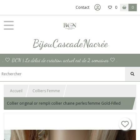
Contact
0
0
BijouCascadeNacrée
. 🤍 BCN | Le délai de création actuel est de 2 semaines 🤍 .
Accueil
Colliers Femme
Collier original or rempli collier chaine perles femme Gold-Filled
collier or femme minimaliste collier superposition cadeau femme
France