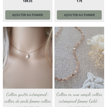
18
€
35
17
€
femme minimaliste collier
Gold-Filled collier femme
superposition cadeau France
collier or dame cadeau femme
France
AJOUTER AU PANIER
AJOUTER AU PANIER
Collier goutte intemporel-
Collier or rose rempli collier
collier de perle femme collier
intemporel femme Gold-