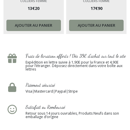
mariage - chaine or collier
Filled collier femme
COLLIERS FEMME
COLLIERS FEMME
13
€
20
17
€
90
fin personnalisable
minimaliste collier bijou
cadeau femme France
AJOUTER AU PANIER
AJOUTER AU PANIER
Frais de livraison offerts ! Dès 39E d’achat sur tout le site
Expédition en lettre suivie à 1,90E pour la France et 4,90E
pour l’étranger. Déposez directement dans votre boîte aux
lettres
Paiement sécurisé
Visa|Mastercard|Paypal|Stripe
Satisfait ou Remboursé
Retour sous 14 jours ouvrables, Produits Neufs dans son
emballage d’origine