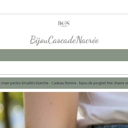
BijouCascadeNacrée
ait main perles émaillés blanche - Cadeau femme - bijou de poignet fine chaine 