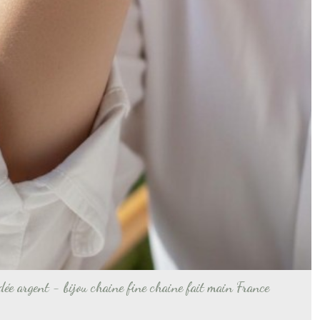
dée argent - bijou chaine fine chaine fait main France