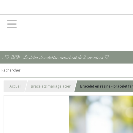
. 🤍 BCN | Le délai de création actuel est de 2 semaines 🤍 .
Accueil
Bracelets mariage acier
Bracelet en résine - bracelet f