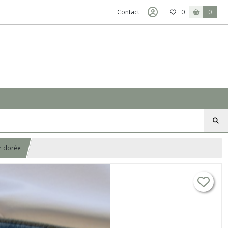
Contact
0
0
or dorée