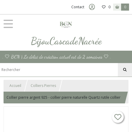
Contact
0
0
BijouCascadeNacrée
. 🤍 BCN | Le délai de création actuel est de 2 semaines 🤍 .
Accueil
Colliers Pierres
Collier pierre argent 925 - collier pierre naturelle Quartz rutile collier
argent massif chaine 925 chakra France Cadeau femme fait main