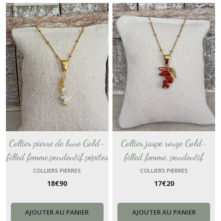
Collier pierre de lune Gold-
Collier jaspe rouge Gold-
filled femme,pendentif pépites
filled femme, pendentif
pierres naturelles, Bijou fait
pépites pierres naturelles,
COLLIERS PIERRES
COLLIERS PIERRES
18
€
90
17
€
20
main,cadeau pour amie
Bijou fait main, cadeau pour
personnalisable France femme
amie personnalisable France
femme
AJOUTER AU PANIER
AJOUTER AU PANIER