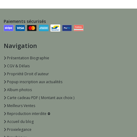
Paiements sécurisés
Navigation
Présentation Biographie
CGV & Délais
Propriété Droit d'auteur
Popup inscription aux actualités
Album photos
Carte cadeau PDF ( Montant aux choix )
Meilleurs Ventes
Reproduction interdite ⛔️
Accueil du blog
Proxielegance