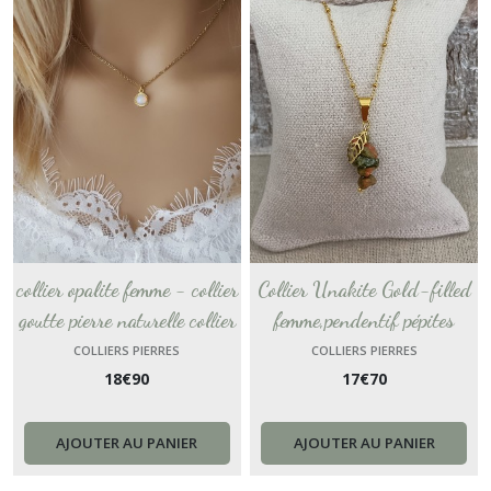
collier opalite femme - collier
Collier Unakite Gold-filled
goutte pierre naturelle collier
femme,pendentif pépites
chaîne plaque or 18k fait
pierres naturelles, Bijou fait
COLLIERS PIERRES
COLLIERS PIERRES
18
€
90
17
€
70
main chakra France Cadeau
main,cadeau pour amie
personnalisable France femme
AJOUTER AU PANIER
AJOUTER AU PANIER