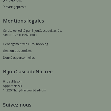
Proxibijoux
Mariagepresta
Mentions légales
Ce site est édité par BijouCascadeNacrée.
SIREN : 52231199200013
Hébergement via eProShopping
Gestion des cookies
Données personnelles
BijouCascadeNacrée
6 rue d’Esson
Appart N° 9B
14220
Thury-Harcourt-Le-Hom
Suivez nous