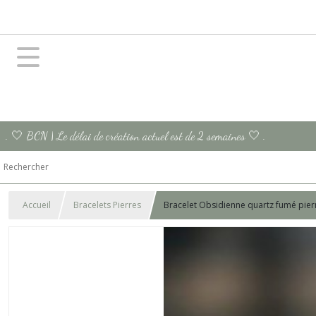
. 🤍 BCN | Le délai de création actuel est de 2 semaines 🤍 .
Accueil
Bracelets Pierres
Bracelet Obsidienne quartz fumé pier