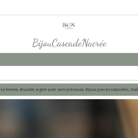
BijouCascadeNacrée
res femme, Bracelet argent acier semi précieuse, Bijoux pierres naturelles, c