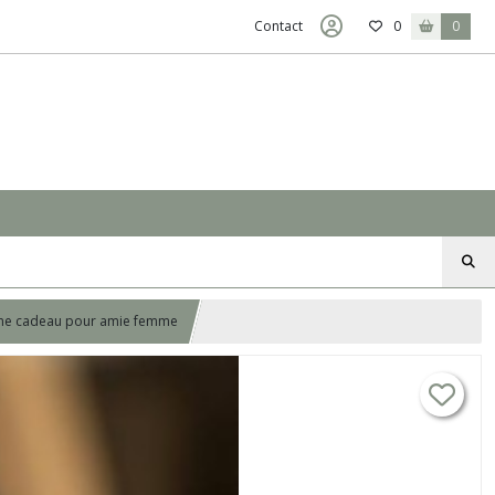
Contact
0
0
haîne cadeau pour amie femme