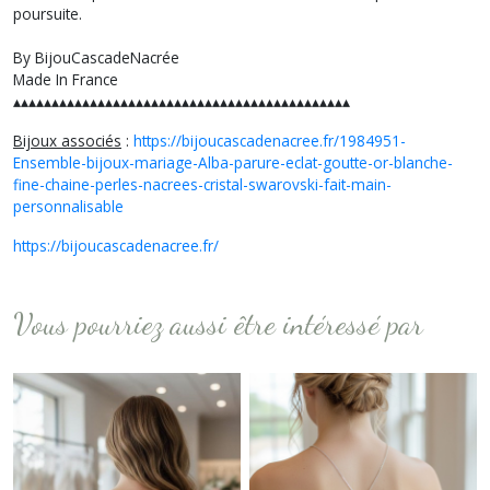
poursuite.
By BijouCascadeNacrée
Made In France
▴▴▴▴▴▴▴▴▴▴▴▴▴▴▴▴▴▴▴▴▴▴▴▴▴▴▴▴▴▴▴▴▴▴▴▴▴▴▴▴▴▴▴▴
Bijoux associés
:
https://bijoucascadenacree.fr/1984951-
Ensemble-bijoux-mariage-Alba-parure-eclat-goutte-or-blanche-
fine-chaine-perles-nacrees-cristal-swarovski-fait-main-
personnalisable
https://bijoucascadenacree.fr/
Vous pourriez aussi être intéressé par