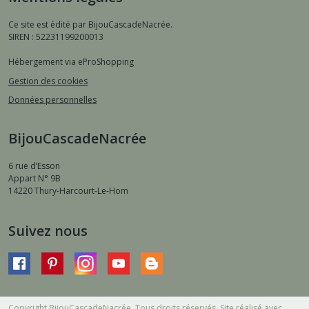
Ce site est édité par BijouCascadeNacrée.
SIREN : 52231199200013
Hébergement via eProShopping
Gestion des cookies
Données personnelles
BijouCascadeNacrée
6 rue d’Esson
Appart N° 9B
14220
Thury-Harcourt-Le-Hom
Suivez nous
Copyright BijouCascadeNacrée. Tous droits réservés. Site réalisé avec