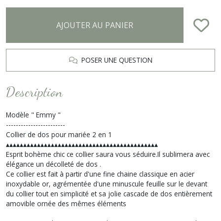
AJOUTER AU PANIER
POSER UNE QUESTION
Description
Modèle " Emmy "
------------------------
Collier de dos pour mariée 2 en 1
▴▴▴▴▴▴▴▴▴▴▴▴▴▴▴▴▴▴▴▴▴▴▴▴▴▴▴▴▴▴▴▴▴▴▴▴▴▴▴▴▴▴▴▴
Esprit bohème chic ce collier saura vous séduire.Il sublimera avec
élégance un décolleté de dos .
Ce collier est fait à partir d'une fine chaine classique en acier
inoxydable or, agrémentée d'une minuscule feuille sur le devant
du collier tout en simplicité et sa jolie cascade de dos entièrement
amovible ornée des mêmes éléments