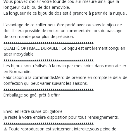
Vous pouvez choisir votre tour de cou sur mesure ainsi que la
longueur du bijou de dos amovible.
La longueur de ce bijou de dos est à prendre à partir de la nuque .
L’avantage de ce collier peut être porté avec ou sans le bijou de
dos. Il sera possible de mettre un commentaire lors du passage
de commande pour plus de précision.
▴▴▴▴▴▴▴▴▴▴▴▴▴▴▴▴▴▴▴▴▴▴▴▴▴▴▴▴▴▴▴▴▴▴▴▴▴▴▴▴▴▴▴▴
QUALITÉ OPTIMALE DURABLE : Ce bijou est entièrement conçu en
acier inoxydable.
▴▴▴▴▴▴▴▴▴▴▴▴▴▴▴▴▴▴▴▴▴▴▴▴▴▴▴▴▴▴▴▴▴▴▴▴▴▴▴▴▴▴▴▴
Les bijoux sont réalisés à la main par mes soins dans mon atelier
en Normandie.
Fabrication à la commande.Merci de prendre en compte le délai de
confection qui peut varier suivant les saisons.
▴▴▴▴▴▴▴▴▴▴▴▴▴▴▴▴▴▴▴▴▴▴▴▴▴▴▴▴▴▴▴▴▴▴▴▴▴▴▴▴▴▴▴▴
Emballage soigné, prêt à offrir
Envoi en lettre suivie obligatoire
Je reste à votre entière disposition pour tous renseignements.
▴▴▴▴▴▴▴▴▴▴▴▴▴▴▴▴▴▴▴▴▴▴▴▴▴▴▴▴▴▴▴▴▴▴▴▴▴▴▴▴▴▴▴▴
⚠️ Toute reproduction est strictement interdite,sous peine de