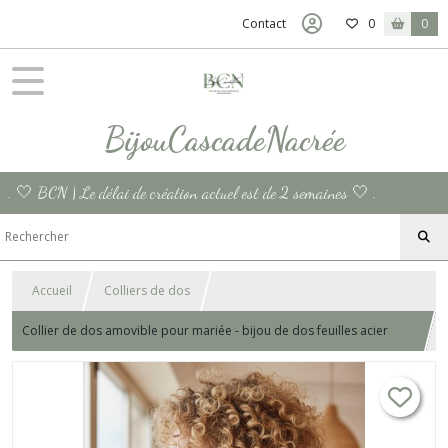
Contact
0
0
BijouCascadeNacrée
. 🤍 BCN | Le délai de création actuel est de 2 semaines 🤍 .
Accueil
Colliers de dos
Collier de dos amovible pour mariée - bijou de dos feuilles acier
inoxydable doré.