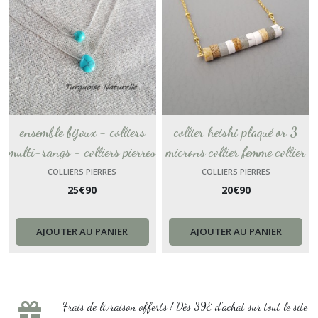
ensemble bijoux - colliers
collier heishi plaqué or 3
multi-rangs - colliers pierres
microns collier femme collier
naturelles turquoise goutte
pierres lapis lazuli howlite
COLLIERS PIERRES
COLLIERS PIERRES
25
€
90
20
€
90
colliers superposés
collier fait main chakra
minimaliste argent France
France Cadeau femme
AJOUTER AU PANIER
AJOUTER AU PANIER
Frais de livraison offerts ! Dès 39E d’achat sur tout le site