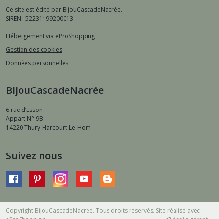
Ce site est édité par BijouCascadeNacrée.
SIREN : 52231199200013
Hébergement via eProShopping
Gestion des cookies
Données personnelles
BijouCascadeNacrée
6 rue d’Esson
Appart N° 9B
14220
Thury-Harcourt-Le-Hom
Suivez nous
Copyright BijouCascadeNacrée. Tous droits réservés. Site réalisé avec