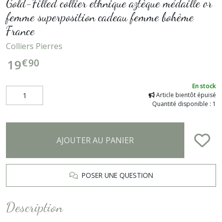
Gold-Filled collier ethnique aztèque médaille or
femme superposition cadeau femme bohème
France
Colliers Pierres
€
90
19
En stock
Article bientôt épuisé
Quantité disponible : 1
AJOUTER AU PANIER
POSER UNE QUESTION
Description