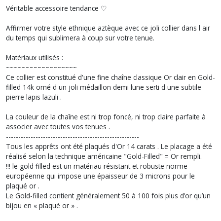
Véritable accessoire tendance ♡
Affirmer votre style ethnique aztèque avec ce joli collier dans l air
du temps qui sublimera à coup sur votre tenue.
Matériaux utilisés :
~~~~~~~~~~~~~~~~~~
Ce collier est constitué d'une fine chaîne classique Or clair en Gold-
filled 14k orné d un joli médaillon demi lune serti d une subtile
pierre lapis lazuli .
La couleur de la chaîne est ni trop foncé, ni trop claire parfaite à
associer avec toutes vos tenues .
------------------------------------------------------
Tous les apprêts ont été plaqués d'Or 14 carats . Le placage a été
réalisé selon la technique américaine "Gold-Filled" = Or rempli.
!!! le gold filled est un matériau résistant et robuste norme
européenne qui impose une épaisseur de 3 microns pour le
plaqué or .
Le Gold-filled contient généralement 50 à 100 fois plus d’or qu’un
bijou en « plaqué or » .