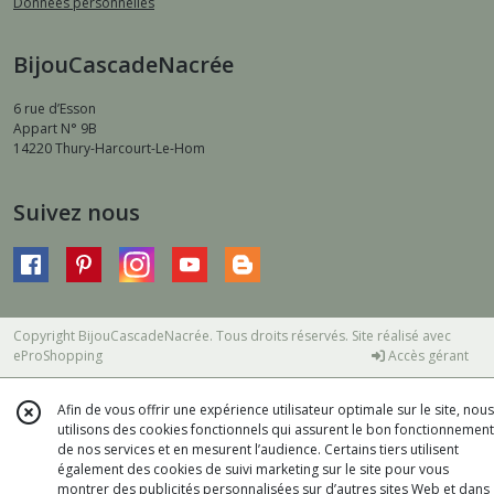
Données personnelles
BijouCascadeNacrée
6 rue d’Esson
Appart N° 9B
14220
Thury-Harcourt-Le-Hom
Suivez nous
Copyright BijouCascadeNacrée. Tous droits réservés. Site réalisé avec
eProShopping
Accès gérant
Afin de vous offrir une expérience utilisateur optimale sur le site, nous
utilisons des cookies fonctionnels qui assurent le bon fonctionnement
de nos services et en mesurent l’audience. Certains tiers utilisent
également des cookies de suivi marketing sur le site pour vous
montrer des publicités personnalisées sur d’autres sites Web et dans