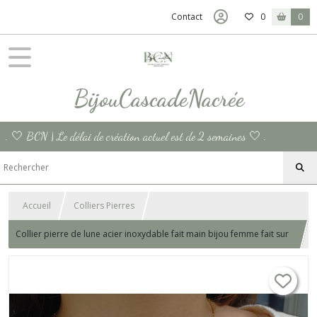
Contact
0
0
BijouCascadeNacrée
. 🤍 BCN | Le délai de création actuel est de 2 semaines 🤍 .
Accueil
Colliers Pierres
Collier pierre de lune acier inoxydable fait main bijou femme fait sur
mesure mariage pierres naturelles