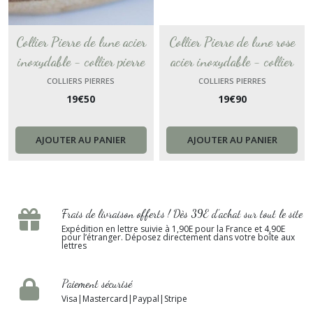
Collier Pierre de lune acier
Collier Pierre de lune rose
inoxydable - collier pierre
acier inoxydable - collier
naturelle collier doré or
pierre naturelle collier argent
COLLIERS PIERRES
COLLIERS PIERRES
19
€
50
19
€
90
chaine satellite perlée fait
chaine satellite perlée fait
main chakra Cadeau femme
main chakra Cadeau femme
AJOUTER AU PANIER
AJOUTER AU PANIER
Frais de livraison offerts ! Dès 39E d’achat sur tout le site
Expédition en lettre suivie à 1,90E pour la France et 4,90E
pour l’étranger. Déposez directement dans votre boîte aux
lettres
Paiement sécurisé
Visa|Mastercard|Paypal|Stripe