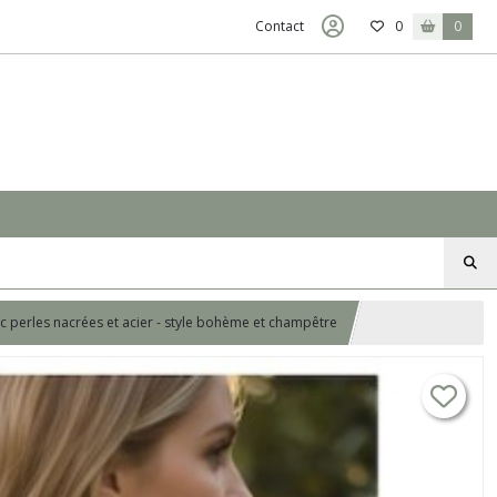
Contact
0
0
ec perles nacrées et acier - style bohème et champêtre