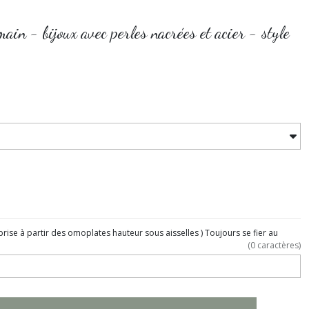
ain - bijoux avec perles nacrées et acier - style
prise à partir des omoplates hauteur sous aisselles ) Toujours se fier au
(
0
caractères)