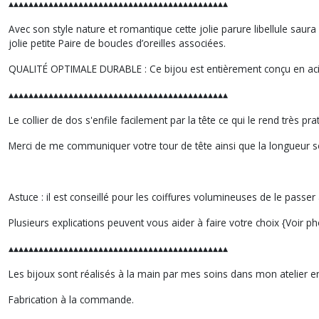
▴▴▴▴▴▴▴▴▴▴▴▴▴▴▴▴▴▴▴▴▴▴▴▴▴▴▴▴▴▴▴▴▴▴▴▴▴▴▴▴▴▴▴▴
Avec son style nature et romantique cette jolie parure libellule saur
jolie petite Paire de boucles d’oreilles associées.
QUALITÉ OPTIMALE DURABLE : Ce bijou est entièrement conçu en acie
▴▴▴▴▴▴▴▴▴▴▴▴▴▴▴▴▴▴▴▴▴▴▴▴▴▴▴▴▴▴▴▴▴▴▴▴▴▴▴▴▴▴▴▴
Le collier de dos s'enfile facilement par la tête ce qui le rend très pra
Merci de me communiquer votre tour de tête ainsi que la longueur s
Astuce : il est conseillé pour les coiffures volumineuses de le passer 
Plusieurs explications peuvent vous aider à faire votre choix {Voir p
▴▴▴▴▴▴▴▴▴▴▴▴▴▴▴▴▴▴▴▴▴▴▴▴▴▴▴▴▴▴▴▴▴▴▴▴▴▴▴▴▴▴▴▴
Les bijoux sont réalisés à la main par mes soins dans mon atelier 
Fabrication à la commande.