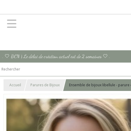
. 🤍 BCN | Le délai de création actuel est de 2 semaines 🤍 .
Accueil
Parures de Bijoux
Ensemble de bijoux libellule - parure