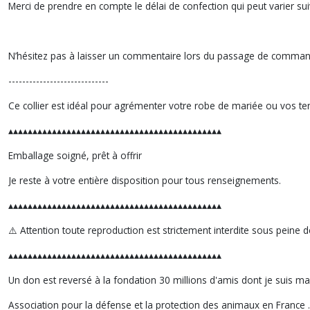
Merci de prendre en compte le délai de confection qui peut varier sui
N’hésitez pas à laisser un commentaire lors du passage de comman
-----------------------------
Ce collier est idéal pour agrémenter votre robe de mariée ou vos ten
▴▴▴▴▴▴▴▴▴▴▴▴▴▴▴▴▴▴▴▴▴▴▴▴▴▴▴▴▴▴▴▴▴▴▴▴▴▴▴▴▴▴▴▴
Emballage soigné, prêt à offrir
Je reste à votre entière disposition pour tous renseignements.
▴▴▴▴▴▴▴▴▴▴▴▴▴▴▴▴▴▴▴▴▴▴▴▴▴▴▴▴▴▴▴▴▴▴▴▴▴▴▴▴▴▴▴▴
⚠️ Attention toute reproduction est strictement interdite sous peine
▴▴▴▴▴▴▴▴▴▴▴▴▴▴▴▴▴▴▴▴▴▴▴▴▴▴▴▴▴▴▴▴▴▴▴▴▴▴▴▴▴▴▴▴
Un don est reversé à la fondation 30 millions d'amis dont je suis ma
Association pour la défense et la protection des animaux en France .