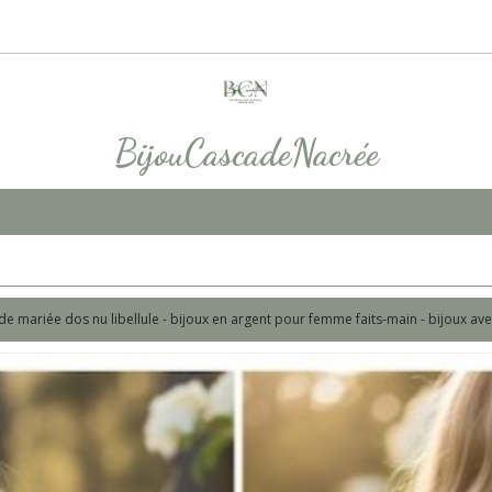
BijouCascadeNacrée
 de mariée dos nu libellule - bijoux en argent pour femme faits-main - bijoux av