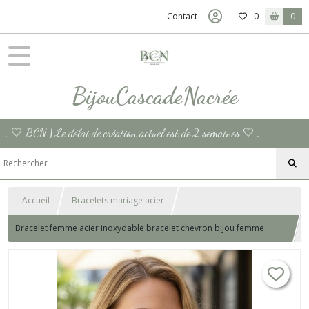
Contact
0
0
BijouCascadeNacrée
. 🤍 BCN | Le délai de création actuel est de 2 semaines 🤍 .
Accueil
Bracelets mariage acier
Bracelet femme acier inoxydable bracelet chevron bijou femme
Bracelet chaine gourmette bijou fine chaine dorée épi laurier fait
main France