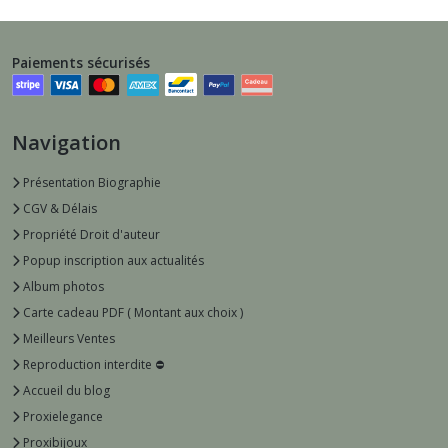
Paiements sécurisés
Navigation
Présentation Biographie
CGV & Délais
Propriété Droit d'auteur
Popup inscription aux actualités
Album photos
Carte cadeau PDF ( Montant aux choix )
Meilleurs Ventes
Reproduction interdite ⛔️
Accueil du blog
Proxielegance
Proxibijoux