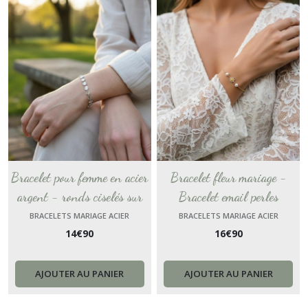
Bracelet pour femme en acier
Bracelet fleur mariage -
argent - ronds ciselés sur
Bracelet email perles
fine chaine en acier
blanches - bijou de poignet
BRACELETS MARIAGE ACIER
BRACELETS MARIAGE ACIER
14
€
90
16
€
90
inoxydable - bijou pour
fleur marguerite - Bracelet
femme
de mariée style champêtre
,bohème
AJOUTER AU PANIER
AJOUTER AU PANIER