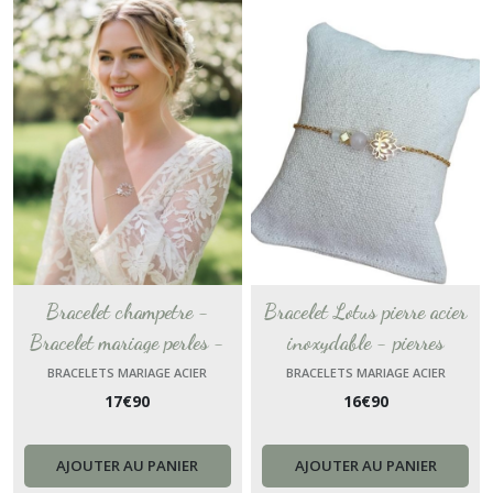
Bracelet champetre -
Bracelet Lotus pierre acier
Bracelet mariage perles -
inoxydable - pierres
bijou de poignet perles
naturelles femme, bracelet
BRACELETS MARIAGE ACIER
BRACELETS MARIAGE ACIER
17
€
90
16
€
90
nacrées fait main fine chaîne
pierre semi précieuse, oeil de
en acier mariée france
chat Bijou Cadeau pour amie
AJOUTER AU PANIER
AJOUTER AU PANIER