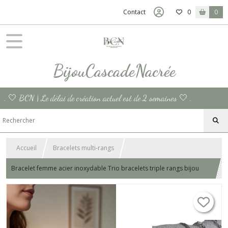
Contact
0
0
BijouCascadeNacrée
. 🤍 BCN | Le délai de création actuel est de 2 semaines 🤍 .
Accueil
Bracelets multi-rangs
Bracelet femme acier inoxydable Trio bracelets triple rangs bijou
femme Bracelet chaine gourmette bijou chaine fine argent fait main