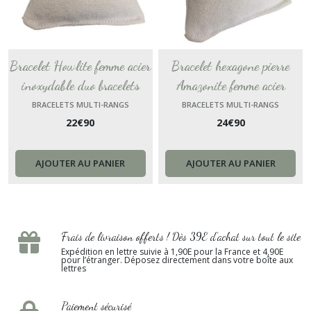
Bracelet Howlite femme acier
Bracelet hexagone pierre
inoxydable duo bracelets
Amazonite femme acier
multi-rangs bijou femme
inoxydable duo bracelets
BRACELETS MULTI-RANGS
BRACELETS MULTI-RANGS
22
€
90
24
€
90
Bracelet chaine bijou doré
multi-rangs bijou femme
fait main France
Bracelet doré pampilles fait
main France
AJOUTER AU PANIER
AJOUTER AU PANIER
Frais de livraison offerts ! Dès 39E d’achat sur tout le site
Expédition en lettre suivie à 1,90E pour la France et 4,90E
pour l’étranger. Déposez directement dans votre boîte aux
lettres
Paiement sécurisé