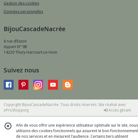
Gestion des cookies
Données personnelles
BijouCascadeNacrée
6 rue d’Esson
Appart N° 9B
14220
Thury-Harcourt-Le-Hom
Suivez nous
Copyright BijouCascadeNacrée. Tous droits réservés. Site réalisé avec
eProShopping
Accès gérant
Afin de vous offrir une expérience utilisateur optimale sur le site, nous
utilisons des cookies fonctionnels qui assurent le bon fonctionnement
de nos services et en mesurent l’audience. Certains tiers utilisent