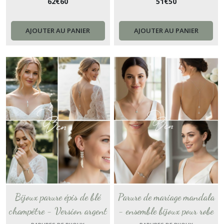
62
€
60
51
€
50
nu mariée bohème nature -
avec fine chaîne serpentine
chaine argent fleur
en argent acier inoxydable
AJOUTER AU PANIER
AJOUTER AU PANIER
Bijoux parure épis de blé
Parure de mariage mandala
champêtre - Version argent
- ensemble bijoux pour robe