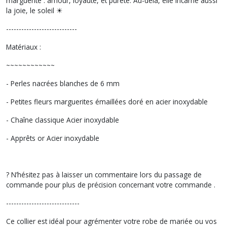
marguerite : amour, loyauté, et pureté. Au-delà, elle incarne aussi
la joie, le soleil ☀
----------------------------
Matériaux :
~~~~~~~~~~~~
- Perles nacrées blanches de 6 mm
- Petites fleurs marguerites émaillées doré en acier inoxydable
- Chaîne classique Acier inoxydable
- Apprêts or Acier inoxydable
? N’hésitez pas à laisser un commentaire lors du passage de
commande pour plus de précision concernant votre commande .
-----------------------------
Ce collier est idéal pour agrémenter votre robe de mariée ou vos