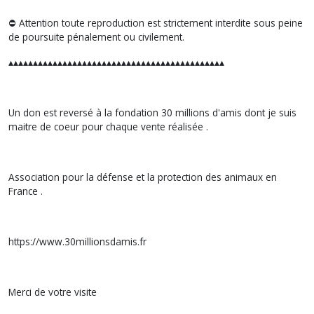
⛔️ Attention toute reproduction est strictement interdite sous peine
de poursuite pénalement ou civilement.
▴▴▴▴▴▴▴▴▴▴▴▴▴▴▴▴▴▴▴▴▴▴▴▴▴▴▴▴▴▴▴▴▴▴▴▴▴▴▴▴▴▴▴▴
Un don est reversé à la fondation 30 millions d'amis dont je suis
maitre de coeur pour chaque vente réalisée .
Association pour la défense et la protection des animaux en
France .
https://www.30millionsdamis.fr
Merci de votre visite