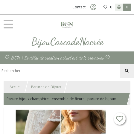
Contact
0
0
BijouCascadeNacrée
. 🤍 BCN | Le délai de création actuel est de 2 semaines 🤍 .
Accueil
Parures de Bijoux
Parure bijoux champêtre - ensemble de fleurs - parure de bijoux
fleurs marguerites - chaine or acier inoxydable or ou argent
Bucolique