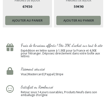
ou or pour cet ensemble de
dos nu - set de bijoux pour
PARURES DE BIJOUX
PARURES DE BIJOUX
67
€
50
59
€
90
bijoux émaillés - collier dos
mariage - graine de vie
nu esprit bohème boho chic .
version argent
AJOUTER AU PANIER
AJOUTER AU PANIER
Frais de livraison offerts ! Dès 39E d’achat sur tout le site
Expédition en lettre suivie à 1,90E pour la France et 4,90E
pour l’étranger. Déposez directement dans votre boîte aux
lettres
Paiement sécurisé
Visa|Mastercard|Paypal|Stripe
Satisfait ou Remboursé
Retour sous 14 jours ouvrables, Produits Neufs dans son
emballage d’origine