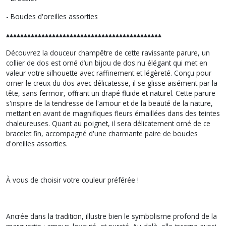
- Boucles d'oreilles assorties
▴▴▴▴▴▴▴▴▴▴▴▴▴▴▴▴▴▴▴▴▴▴▴▴▴▴▴▴▴▴▴▴▴▴▴▴▴▴▴▴▴▴▴▴
Découvrez la douceur champêtre de cette ravissante parure, un
collier de dos est orné d’un bijou de dos nu élégant qui met en
valeur votre silhouette avec raffinement et légèreté. Conçu pour
orner le creux du dos avec délicatesse, il se glisse aisément par la
tête, sans fermoir, offrant un drapé fluide et naturel. Cette parure
s'inspire de la tendresse de l'amour et de la beauté de la nature,
mettant en avant de magnifiques fleurs émaillées dans des teintes
chaleureuses. Quant au poignet, il sera délicatement orné de ce
bracelet fin, accompagné d'une charmante paire de boucles
d'oreilles assorties.
À vous de choisir votre couleur préférée !
Ancrée dans la tradition, illustre bien le symbolisme profond de la