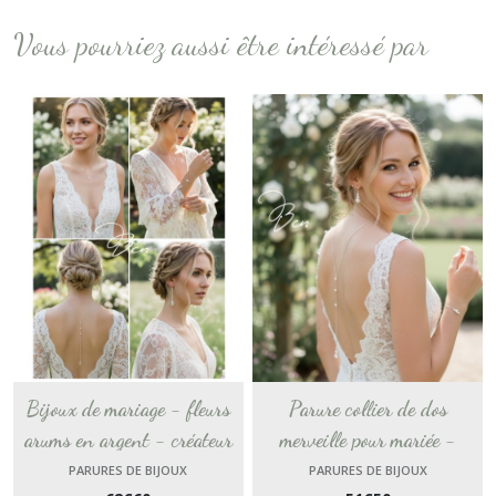
Vous pourriez aussi être intéressé par
Bijoux de mariage - fleurs
Parure collier de dos
arums en argent - créateur
merveille pour mariée -
bijoux fantaisie - collier dos
ensemble de bijoux faits main
PARURES DE BIJOUX
PARURES DE BIJOUX