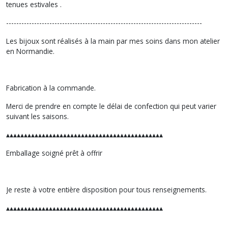
tenues estivales .
-----------------------------------------------------------------------------
Les bijoux sont réalisés à la main par mes soins dans mon atelier
en Normandie.
Fabrication à la commande.
Merci de prendre en compte le délai de confection qui peut varier
suivant les saisons.
▴▴▴▴▴▴▴▴▴▴▴▴▴▴▴▴▴▴▴▴▴▴▴▴▴▴▴▴▴▴▴▴▴▴▴▴▴▴▴▴▴▴▴▴
Emballage soigné prêt à offrir
Je reste à votre entière disposition pour tous renseignements.
▴▴▴▴▴▴▴▴▴▴▴▴▴▴▴▴▴▴▴▴▴▴▴▴▴▴▴▴▴▴▴▴▴▴▴▴▴▴▴▴▴▴▴▴