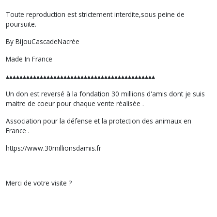
Toute reproduction est strictement interdite,sous peine de
poursuite.
By BijouCascadeNacrée
Made In France
▴▴▴▴▴▴▴▴▴▴▴▴▴▴▴▴▴▴▴▴▴▴▴▴▴▴▴▴▴▴▴▴▴▴▴▴▴▴▴▴▴▴▴▴
Un don est reversé à la fondation 30 millions d'amis dont je suis
maitre de coeur pour chaque vente réalisée .
Association pour la défense et la protection des animaux en
France .
https://www.30millionsdamis.fr
Merci de votre visite ?