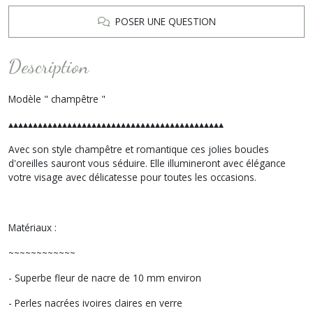
POSER UNE QUESTION
Description
Modèle " champêtre "
▴▴▴▴▴▴▴▴▴▴▴▴▴▴▴▴▴▴▴▴▴▴▴▴▴▴▴▴▴▴▴▴▴▴▴▴▴▴▴▴▴▴▴▴
Avec son style champêtre et romantique ces jolies boucles
d'oreilles sauront vous séduire. Elle illumineront avec élégance
votre visage avec délicatesse pour toutes les occasions.
Matériaux :
~~~~~~~~~~~~
- Superbe fleur de nacre de 10 mm environ
- Perles nacrées ivoires claires en verre