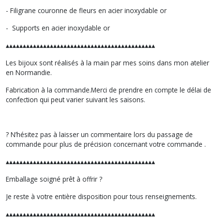
- Filigrane couronne de fleurs en acier inoxydable or
- Supports en acier inoxydable or
▴▴▴▴▴▴▴▴▴▴▴▴▴▴▴▴▴▴▴▴▴▴▴▴▴▴▴▴▴▴▴▴▴▴▴▴▴▴▴▴▴▴▴▴
Les bijoux sont réalisés à la main par mes soins dans mon atelier
en Normandie.
Fabrication à la commande.Merci de prendre en compte le délai de
confection qui peut varier suivant les saisons.
? N’hésitez pas à laisser un commentaire lors du passage de
commande pour plus de précision concernant votre commande .
▴▴▴▴▴▴▴▴▴▴▴▴▴▴▴▴▴▴▴▴▴▴▴▴▴▴▴▴▴▴▴▴▴▴▴▴▴▴▴▴▴▴▴▴
Emballage soigné prêt à offrir ?
Je reste à votre entière disposition pour tous renseignements.
▴▴▴▴▴▴▴▴▴▴▴▴▴▴▴▴▴▴▴▴▴▴▴▴▴▴▴▴▴▴▴▴▴▴▴▴▴▴▴▴▴▴▴▴