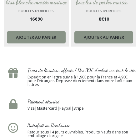
kiss blanche mariée mariage
boucles de perles mariée -
- perles nacrées blanche
puces mariage perles nacrées
BOUCLES D’OREILLES
BOUCLES D’OREILLES
16
€
90
8
€
10
personnalisable - acier
Louise made in France
inoxydable or chaîne lèvre
bouche
AJOUTER AU PANIER
AJOUTER AU PANIER
Frais de livraison offerts ! Dès 39E d’achat sur tout le site
Expédition en lettre suivie à 1,90E pour la France et 4,90E
pour l’étranger. Déposez directement dans votre boîte aux
lettres
Paiement sécurisé
Visa|Mastercard|Paypal|Stripe
Satisfait ou Remboursé
Retour sous 14 jours ouvrables, Produits Neufs dans son
emballage d’origine