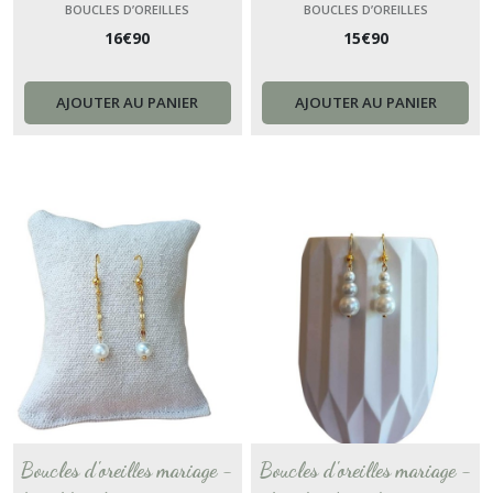
chevrons - boucles d’oreilles
nacrées blanche doré
BOUCLES D’OREILLES
BOUCLES D’OREILLES
16
€
90
15
€
90
originales mariée fait main
personnalisable - boucles en
poétique or doré femme
acier inoxydable or
Bucolique
AJOUTER AU PANIER
AJOUTER AU PANIER
Boucles d'oreilles mariage -
Boucles d'oreilles mariage -