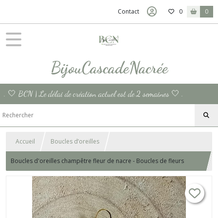
Contact
0
0
BijouCascadeNacrée
. 🤍 BCN | Le délai de création actuel est de 2 semaines 🤍 .
Accueil
Boucles d’oreilles
Boucles d'oreilles champêtre fleur de nacre - Boucles de fleurs
mariage perles - bijou de nacre or perles nacrées fait main fine
chaîne en acier mariée