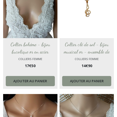
Collier bohème - bijou
Collier clé de sol - bijou
bucolique or en acier
musical or - ensemble de
inoxydable - collier femme
bijoux mélodie - collier de
COLLIERS FEMME
COLLIERS FEMME
17
€
50
14
€
90
collier or femme - épi de blé
musique - cadeau pour femme
chevron perle blanche bijou
- argent ou doré
cadeau femme France
AJOUTER AU PANIER
AJOUTER AU PANIER