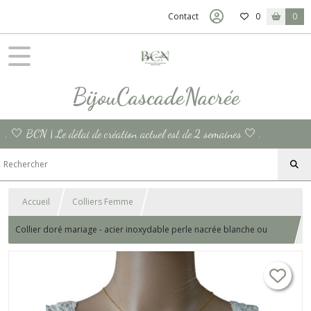
Contact
0
0
BijouCascadeNacrée
. 🤍 BCN | Le délai de création actuel est de 2 semaines 🤍 .
Accueil
Colliers Femme
Collier doré mariage - acier inoxydable perle nacrée blanche ou
ivoire - fine chaine classique femme collier solitaire - dame cadeau
femme Louise