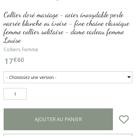
Collier doré mariage - acier inoxydable perle
nacrée blanche ou ivoire - fine chaine classique
femme collier solitaire - dame cadeau femme
Louise
Colliers Femme
€
60
17
AJOUTER AU PANIER