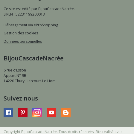
Ce site est édité par BijouCascadeNacrée.
SIREN : 52231199200013
Hébergement via eProShopping
Gestion des cookies
Données personnelles
BijouCascadeNacrée
6 rue d’Esson
Appart N° 9B
14220
Thury-Harcourt-Le-Hom
Suivez nous
Copyright BijouCascadeNacrée. Tous droits réservés. Site réalisé avec