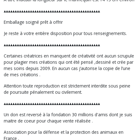
▴▴▴▴▴▴▴▴▴▴▴▴▴▴▴▴▴▴▴▴▴▴▴▴▴▴▴▴▴▴▴▴▴▴▴▴▴▴▴▴▴▴▴▴
Emballage soigné prêt à offrir
Je reste à votre entière disposition pour tous renseignements.
▴▴▴▴▴▴▴▴▴▴▴▴▴▴▴▴▴▴▴▴▴▴▴▴▴▴▴▴▴▴▴▴▴▴▴▴▴▴▴▴▴▴▴▴
Certaines créatrices en manquent de créativité ont aucun scrupule
pour plagier mes créations qui ont été pensé ,dessiné et crée par
mes soins depuis 2009. En aucun cas j’autorise la copie de l’une
de mes créations .
Attention toute reproduction est strictement interdite sous peine
de poursuite pénalement ou civilement.
▴▴▴▴▴▴▴▴▴▴▴▴▴▴▴▴▴▴▴▴▴▴▴▴▴▴▴▴▴▴▴▴▴▴▴▴▴▴▴▴▴▴▴▴
Un don est reversé à la fondation 30 millions d'amis dont je suis
maitre de coeur pour chaque vente réalisée .
Association pour la défense et la protection des animaux en
France .