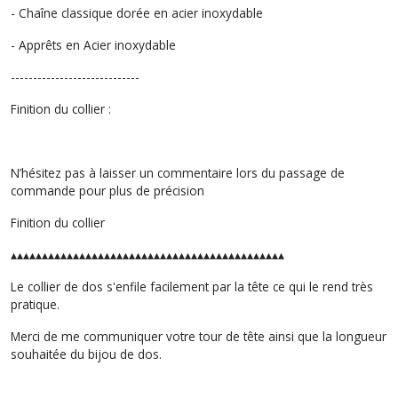
- Chaîne classique dorée en acier inoxydable
- Apprêts en Acier inoxydable
-----------------------------
Finition du collier :
N’hésitez pas à laisser un commentaire lors du passage de
commande pour plus de précision
Finition du collier
▴▴▴▴▴▴▴▴▴▴▴▴▴▴▴▴▴▴▴▴▴▴▴▴▴▴▴▴▴▴▴▴▴▴▴▴▴▴▴▴▴▴▴▴
Le collier de dos s'enfile facilement par la tête ce qui le rend très
pratique.
Merci de me communiquer votre tour de tête ainsi que la longueur
souhaitée du bijou de dos.