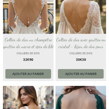
Collier de dos nu champêtre
Collier de dos avec gouttes en
gouttes de nacre et épis de blé
cristal - bijou de dos pour
esprit bohème, bijou de dos en
robe de mariée - collier de
COLLIERS DE DOS
COLLIERS DE DOS
32
€
90
30
€
30
or pour une sublimer une
mariage 2 en 1 - bijou
mariée
discret et chic.
AJOUTER AU PANIER
AJOUTER AU PANIER