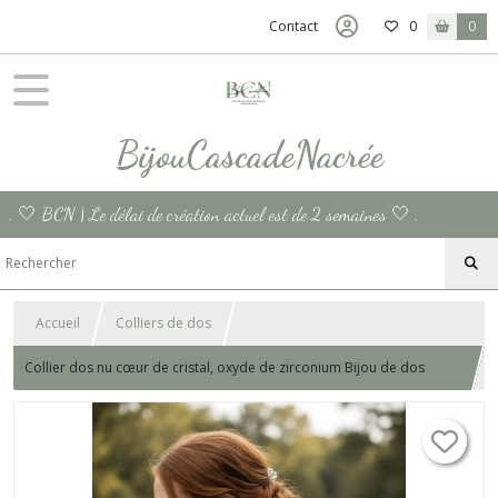
Contact
0
0
BijouCascadeNacrée
. 🤍 BCN | Le délai de création actuel est de 2 semaines 🤍 .
Accueil
Colliers de dos
Collier dos nu cœur de cristal, oxyde de zirconium Bijou de dos
mariage, acier inoxydable fait main cadeau cœur France