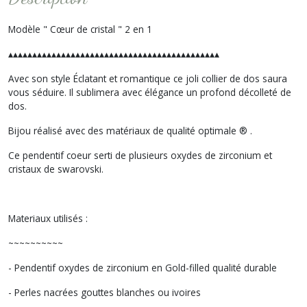
Modèle " Cœur de cristal " 2 en 1
▴▴▴▴▴▴▴▴▴▴▴▴▴▴▴▴▴▴▴▴▴▴▴▴▴▴▴▴▴▴▴▴▴▴▴▴▴▴▴▴▴▴▴▴
Avec son style Éclatant et romantique ce joli collier de dos saura
vous séduire. Il sublimera avec élégance un profond décolleté de
dos.
Bijou réalisé avec des matériaux de qualité optimale ® .
Ce pendentif coeur serti de plusieurs oxydes de zirconium et
cristaux de swarovski.
Materiaux utilisés :
~~~~~~~~~~
- Pendentif oxydes de zirconium en Gold-filled qualité durable
- Perles nacrées gouttes blanches ou ivoires