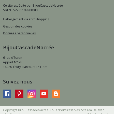
Ce site est édité par BijouCascadeNacrée.
SIREN : 52231199200013
Hébergement via eProShopping
Gestion des cookies
Données personnelles
BijouCascadeNacrée
6 rue d’Esson
Appart N° 9B
14220
Thury-Harcourt-Le-Hom
Suivez nous
Copyright BijouCascadeNacrée. Tous droits réservés. Site réalisé avec