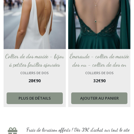
Collier de dos mariée - bijou
Émeraude - collier de mariée
à petites feuilles ajourées
dos nu - collier de dos en
dorées - bijou de dos pour
pierres de cristal vert
COLLIERS DE DOS
COLLIERS DE DOS
28
€
90
32
€
90
accessoiriser un dos nu -
émeraude - chaine dos nu
accessoire élégant.
dorée avec goutte de cristal.
PLUS DE DÉTAILS
AJOUTER AU PANIER
Frais de livraison offerts ! Dès 39E d’achat sur tout le site