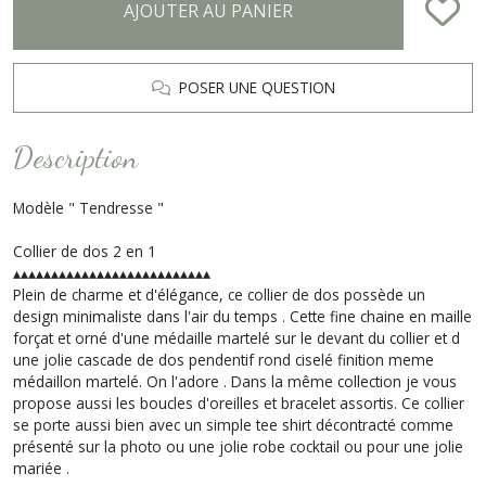
AJOUTER AU PANIER
POSER UNE QUESTION
Description
Modèle " Tendresse "
Collier de dos 2 en 1
▴▴▴▴▴▴▴▴▴▴▴▴▴▴▴▴▴▴▴▴▴▴▴▴▴▴
Plein de charme et d'élégance, ce collier de dos possède un
design minimaliste dans l'air du temps . Cette fine chaine en maille
forçat et orné d'une médaille martelé sur le devant du collier et d
une jolie cascade de dos pendentif rond ciselé finition meme
médaillon martelé. On l'adore . Dans la même collection je vous
propose aussi les boucles d'oreilles et bracelet assortis. Ce collier
se porte aussi bien avec un simple tee shirt décontracté comme
présenté sur la photo ou une jolie robe cocktail ou pour une jolie
mariée .