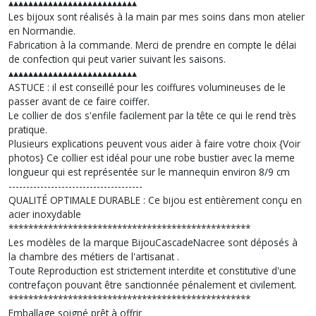
▴▴▴▴▴▴▴▴▴▴▴▴▴▴▴▴▴▴▴▴▴▴▴▴▴▴
Les bijoux sont réalisés à la main par mes soins dans mon atelier
en Normandie.
Fabrication à la commande. Merci de prendre en compte le délai
de confection qui peut varier suivant les saisons.
▴▴▴▴▴▴▴▴▴▴▴▴▴▴▴▴▴▴▴▴▴▴▴▴▴▴
ASTUCE : il est conseillé pour les coiffures volumineuses de le
passer avant de ce faire coiffer.
Le collier de dos s'enfile facilement par la tête ce qui le rend très
pratique.
Plusieurs explications peuvent vous aider à faire votre choix {Voir
photos} Ce collier est idéal pour une robe bustier avec la meme
longueur qui est représentée sur le mannequin environ 8/9 cm
--------------------------------------
QUALITÉ OPTIMALE DURABLE : Ce bijou est entièrement conçu en
acier inoxydable
*************************************************
Les modèles de la marque BijouCascadeNacree sont déposés à
la chambre des métiers de l'artisanat .
Toute Reproduction est strictement interdite et constitutive d'une
contrefaçon pouvant être sanctionnée pénalement et civilement.
*************************************************
Emballage soigné prêt à offrir