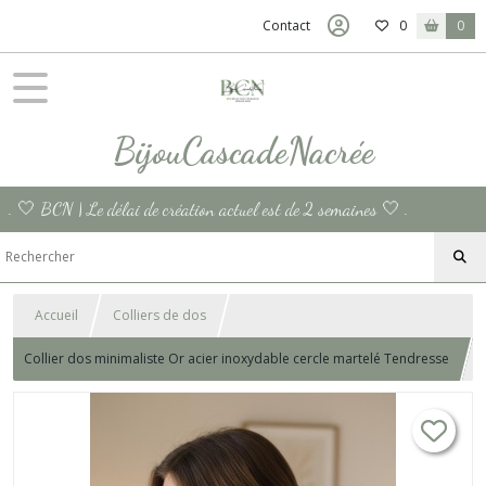
Contact
0
0
BijouCascadeNacrée
. 🤍 BCN | Le délai de création actuel est de 2 semaines 🤍 .
Accueil
Colliers de dos
Collier dos minimaliste Or acier inoxydable cercle martelé Tendresse
collier dos nu mariage rond médaille fait main collier cadeau France