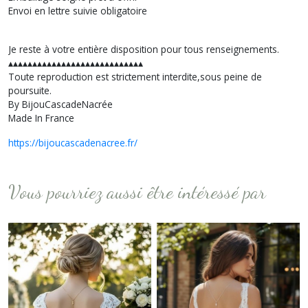
Envoi en lettre suivie obligatoire
Je reste à votre entière disposition pour tous renseignements.
▴▴▴▴▴▴▴▴▴▴▴▴▴▴▴▴▴▴▴▴▴▴▴▴▴▴▴▴
Toute reproduction est strictement interdite,sous peine de
poursuite.
By BijouCascadeNacrée
Made In France
https://bijoucascadenacree.fr/
Vous pourriez aussi être intéressé par