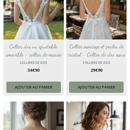
Collier dos nu ajustable,
Collier mariage et perles de
amovible - collier de mariée
cristal - Collier de dos sans
avec un fermoir discret, orné
fermoir facile et pratique à
COLLIERS DE DOS
COLLIERS DE DOS
34
€
90
29
€
90
d’un bijou de dos amovible
enfiler - bijou de mariage
doré - collier de perles.
avec perles dos nu.
AJOUTER AU PANIER
AJOUTER AU PANIER