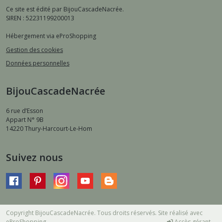
Ce site est édité par BijouCascadeNacrée.
SIREN : 52231199200013
Hébergement via eProShopping
Gestion des cookies
Données personnelles
BijouCascadeNacrée
6 rue d’Esson
Appart N° 9B
14220
Thury-Harcourt-Le-Hom
Suivez nous
Copyright BijouCascadeNacrée. Tous droits réservés. Site réalisé avec
eProShopping
Accès gérant