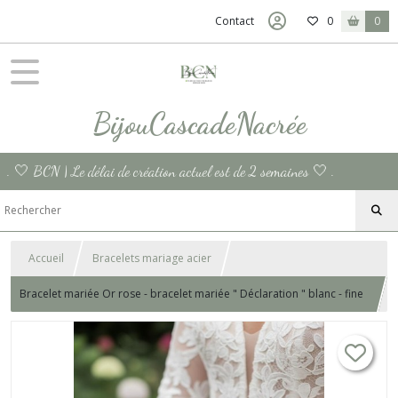
Contact
0
0
BijouCascadeNacrée
. 🤍 BCN | Le délai de création actuel est de 2 semaines 🤍 .
Accueil
Bracelets mariage acier
Bracelet mariée Or rose - bracelet mariée " Déclaration " blanc - fine
chaine - bracelet mariage chaîne fin - réglable France