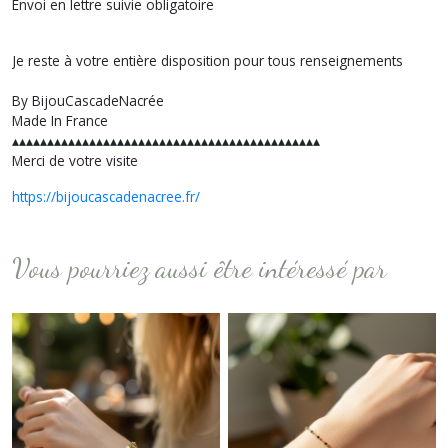
Envoi en lettre suivie obligatoire
Je reste à votre entière disposition pour tous renseignements
By BijouCascadeNacrée
Made In France
▴▴▴▴▴▴▴▴▴▴▴▴▴▴▴▴▴▴▴▴▴▴▴▴▴▴▴▴▴▴▴▴▴▴▴▴▴▴▴▴▴▴▴▴
Merci de votre visite
https://bijoucascadenacree.fr/
Vous pourriez aussi être intéressé par