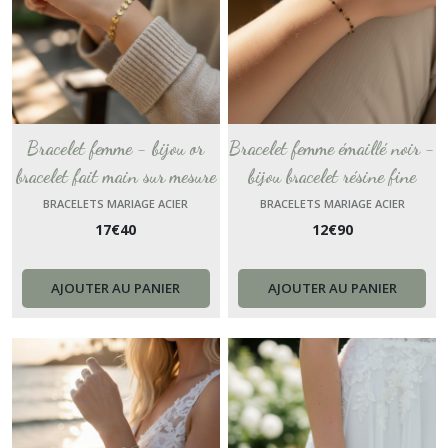
Bracelet femme - bijou or
Bracelet femme émaillé noir -
bracelet fait main sur mesure
bijou bracelet résine fine
France Cadeau femme fait
chaîne France Cadeau femme
BRACELETS MARIAGE ACIER
BRACELETS MARIAGE ACIER
17
€
40
12
€
90
main bijou de poignet chaine
fait main
AJOUTER AU PANIER
AJOUTER AU PANIER