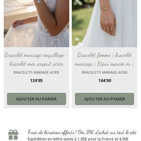
Bracelet mariage coquillage -
Bracelet femme | bracelet
bracelet mer argent acier
mariage | Bijou mariée or |
inoxydable chaine - bracelet
Cadeau demoiselle d'honneur
BRACELETS MARIAGE ACIER
BRACELETS MARIAGE ACIER
13
€
95
16
€
90
fin de poignet - Océanie
| acier inox , cristal cadeau
réglable France
anniversaire | bijou noel
AJOUTER AU PANIER
AJOUTER AU PANIER
Frais de livraison offerts ! Dès 39E d’achat sur tout le site
Expédition en lettre suivie à 1,90E pour la France et 4,90E