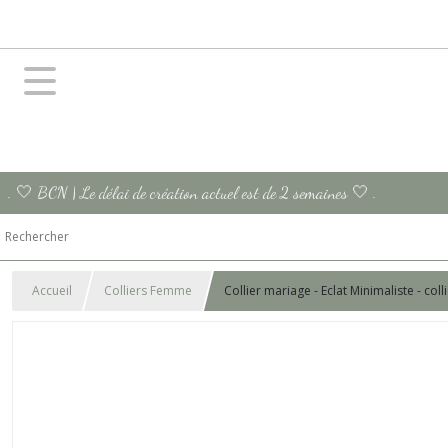
. 🤍 BCN | Le délai de création actuel est de 2 semaines 🤍 .
Accueil
Colliers Femme
Collier mariage - Eclat Minimaliste - col