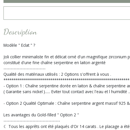
Description
Modèle " Eclat " ?
Joli collier minimaliste fin et délicat orné d'un magnifique zirconium
constitué d'une fine chaîne serpentine en laiton argenté
-----------------------------
Qualité des matériaux utilisés : 2 Options s'offrent à vous .
**************************************************************
- Option 1 : Chaîne serpentine dorée en laiton & chaîne serpentine 
( Garantie sans nickel )...... Eviter tout contact avec l'eau et l humidité ...
- Option 2 Qualité Optimale : Chaîne serpentine argent massif 925 & 
Les avantages du Gold-filled " Option 2 "
---------------------------------------
☾ Tous les apprêts ont été plaqués d'Or 14 carats . Le placage a été 