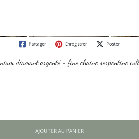
Partager
Enregistrer
Poster
onium diamant argenté - fine chaine serpentine colli
AJOUTER AU PANIER