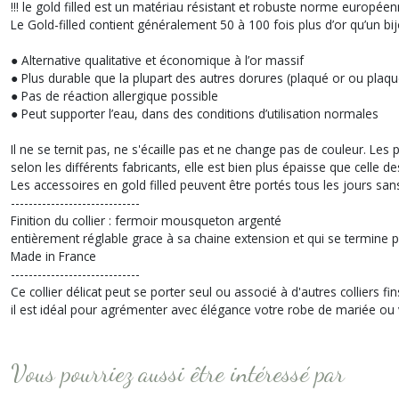
!!! le gold filled est un matériau résistant et robuste norme europé
Le Gold-filled contient généralement 50 à 100 fois plus d’or qu’un bij
● Alternative qualitative et économique à l’or massif
● Plus durable que la plupart des autres dorures (plaqué or ou plaqu
● Pas de réaction allergique possible
● Peut supporter l’eau, dans des conditions d’utilisation normales
Il ne se ternit pas, ne s'écaille pas et ne change pas de couleur. Le
selon les différents fabricants, elle est bien plus épaisse que celle d
Les accessoires en gold filled peuvent être portés tous les jours sans
-----------------------------
Finition du collier : fermoir mousqueton argenté
entièrement réglable grace à sa chaine extension et qui se termine p
Made in France
-----------------------------
Ce collier délicat peut se porter seul ou associé à d'autres colliers fi
il est idéal pour agrémenter avec élégance votre robe de mariée ou 
Vous pourriez aussi être intéressé par