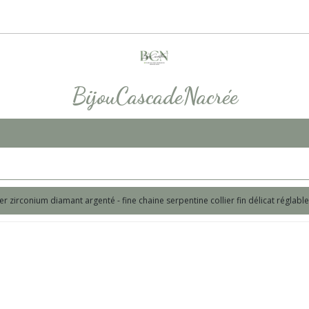
BijouCascadeNacrée
lier zirconium diamant argenté - fine chaine serpentine collier fin délicat réglabl