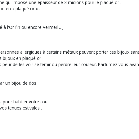
enne qui impose une épaisseur de 3 microns pour le plaqué or .
ou en « plaqué or » .
é à l'Or fin ou encore Vermeil …)
s personnes allergiques à certains métaux peuvent porter ces bijoux sans
es bijoux en plaqué or .
 peur de les voir se ternir ou perdre leur couleur. Parfumez vous avant 
ar un bijou de dos .
ns pour habiller votre cou.
vos tenues estivales .