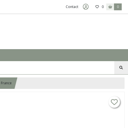
Contact
0
0
e France