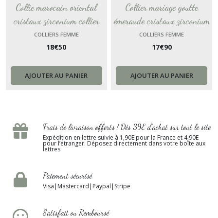
Collie marocain oriental
Collier mariage goutte
cristaux zirconium collier
émeraude cristaux zirconium
nature chaine femme Gold-
collier chaine femme Gold-
COLLIERS FEMME
COLLIERS FEMME
18
€
50
17
€
90
Filled collier or dame
Filled collier or cadeau femme
Splendeur cadeau femme
France
France
AJOUTER AU PANIER
AJOUTER AU PANIER
Frais de livraison offerts ! Dès 39E d’achat sur tout le site
Expédition en lettre suivie à 1,90E pour la France et 4,90E
pour l’étranger. Déposez directement dans votre boîte aux
lettres
Paiement sécurisé
Visa|Mastercard|Paypal|Stripe
Satisfait ou Remboursé