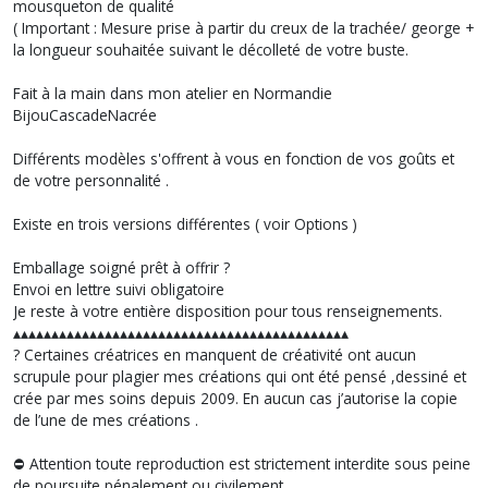
mousqueton de qualité
( Important : Mesure prise à partir du creux de la trachée/ george +
la longueur souhaitée suivant le décolleté de votre buste.
Fait à la main dans mon atelier en Normandie
BijouCascadeNacrée
Différents modèles s'offrent à vous en fonction de vos goûts et
de votre personnalité .
Existe en trois versions différentes ( voir Options )
Emballage soigné prêt à offrir ?
Envoi en lettre suivi obligatoire
Je reste à votre entière disposition pour tous renseignements.
▴▴▴▴▴▴▴▴▴▴▴▴▴▴▴▴▴▴▴▴▴▴▴▴▴▴▴▴▴▴▴▴▴▴▴▴▴▴▴▴▴▴▴▴
? Certaines créatrices en manquent de créativité ont aucun
scrupule pour plagier mes créations qui ont été pensé ,dessiné et
crée par mes soins depuis 2009. En aucun cas j’autorise la copie
de l’une de mes créations .
⛔️ Attention toute reproduction est strictement interdite sous peine
de poursuite pénalement ou civilement.