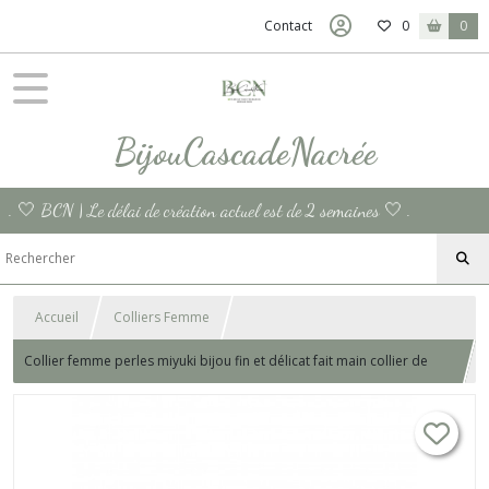
Contact
0
0
BijouCascadeNacrée
. 🤍 BCN | Le délai de création actuel est de 2 semaines 🤍 .
Accueil
Colliers Femme
Collier femme perles miyuki bijou fin et délicat fait main collier de
perles minimaliste made in France bijou cadeau anniversaire
sensation