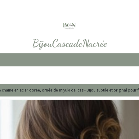
BijouCascadeNacrée
e chaine en acier dorée, ornée de miyuki delicas - Bijou subtile et original pour