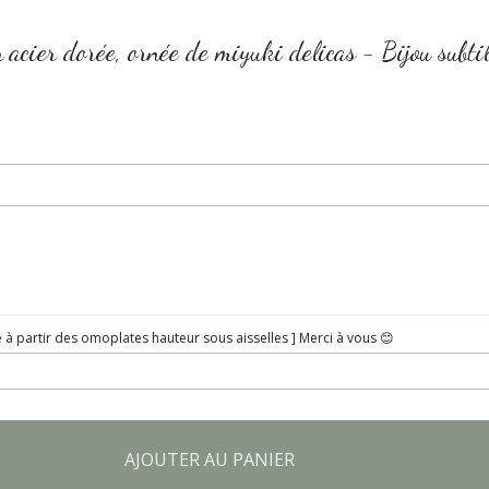
n acier dorée, ornée de miyuki delicas - Bijou subti
rise à partir des omoplates hauteur sous aisselles ] Merci à vous 😊
AJOUTER AU PANIER