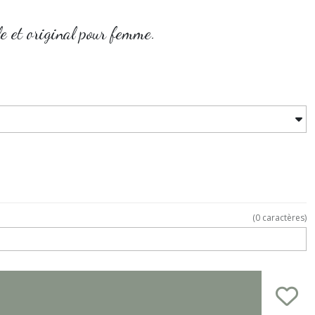
le et original pour femme.
(
0
caractères)