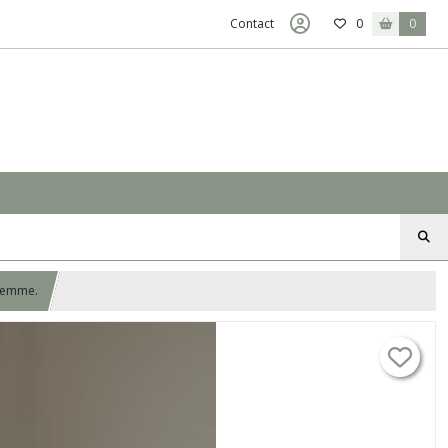
Contact
0
0
 femme.