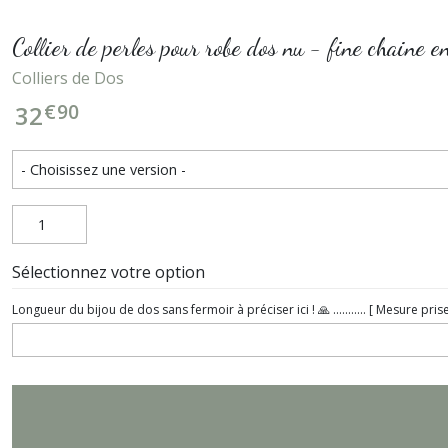
Collier de perles pour robe dos nu - fine chaine e
Colliers de Dos
€
90
32
Sélectionnez votre option
Longueur du bijou de dos sans fermoir à préciser ici ! 🙏 ........... [ Mesure p