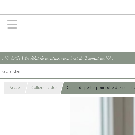
. 🤍 BCN | Le délai de création actuel est de 2 semaines 🤍 .
Accueil
Colliers de dos
Collier de perles pour robe dos nu - fin