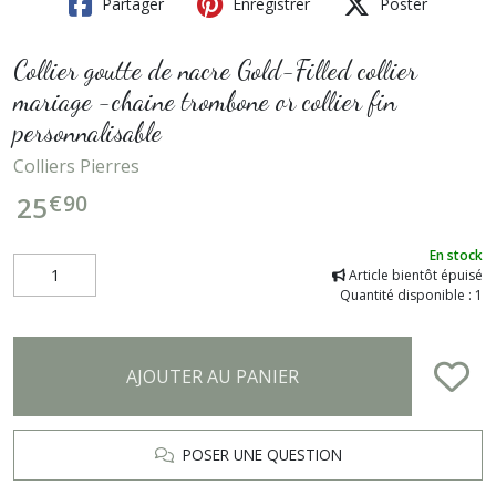
Partager
Enregistrer
Poster
Collier goutte de nacre Gold-Filled collier
mariage -chaine trombone or collier fin
personnalisable
Colliers Pierres
€
90
25
En stock
Article bientôt épuisé
Quantité disponible : 1
AJOUTER AU PANIER
POSER UNE QUESTION