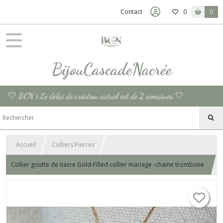
Contact
0
0
BijouCascadeNacrée
. 🤍 BCN | Le délai de création actuel est de 2 semaines 🤍 .
Accueil
Colliers Pierres
Collier goutte de nacre Gold-Filled collier mariage -chaine trombone
or collier fin personnalisable