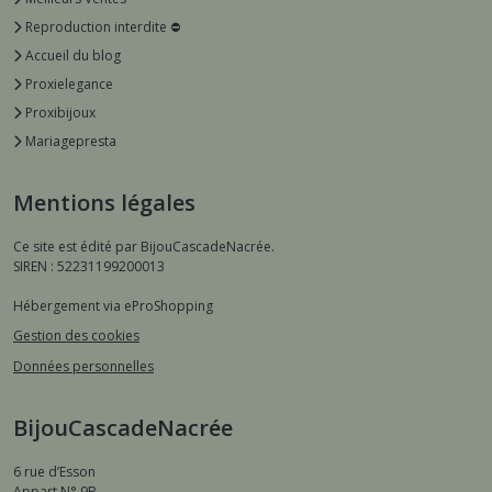
Reproduction interdite ⛔️
Accueil du blog
Proxielegance
Proxibijoux
Mariagepresta
Mentions légales
Ce site est édité par BijouCascadeNacrée.
SIREN : 52231199200013
Hébergement via eProShopping
Gestion des cookies
Données personnelles
BijouCascadeNacrée
6 rue d’Esson
Appart N° 9B