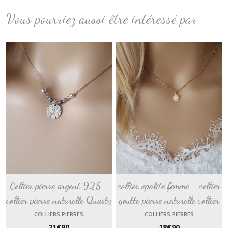
Vous pourriez aussi être intéressé par
Collier pierre argent 925 -
collier opalite femme - collier
collier pierre naturelle Quartz
goutte pierre naturelle collier
rutile collier argent massif
chaîne plaque or 18k fait
COLLIERS PIERRES
COLLIERS PIERRES
21
€
90
18
€
90