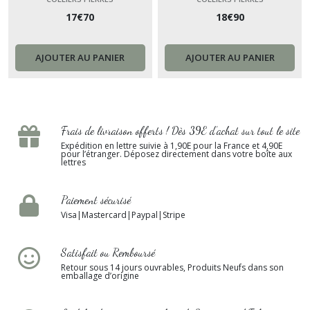
17
€
70
18
€
90
main,cadeau pour amie
main,cadeau pour amie
personnalisable France femme
personnalisable France femme
AJOUTER AU PANIER
AJOUTER AU PANIER
Frais de livraison offerts ! Dès 39E d’achat sur tout le site
Expédition en lettre suivie à 1,90E pour la France et 4,90E
pour l’étranger. Déposez directement dans votre boîte aux
lettres
Paiement sécurisé
Visa|Mastercard|Paypal|Stripe
Satisfait ou Remboursé
Retour sous 14 jours ouvrables, Produits Neufs dans son
emballage d’origine