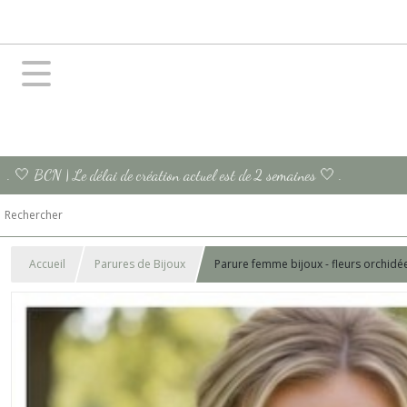
. 🤍 BCN | Le délai de création actuel est de 2 semaines 🤍 .
Accueil
Parures de Bijoux
Parure femme bijoux - fleurs orchidé