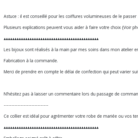
Astuce : il est conseillé pour les coiffures volumineuses de le passer 
Plusieurs explications peuvent vous aider à faire votre choix {Voir p
▴▴▴▴▴▴▴▴▴▴▴▴▴▴▴▴▴▴▴▴▴▴▴▴▴▴▴▴▴▴▴▴▴▴▴▴▴▴▴▴▴▴▴▴
Les bijoux sont réalisés à la main par mes soins dans mon atelier 
Fabrication à la commande.
Merci de prendre en compte le délai de confection qui peut varier sui
N’hésitez pas à laisser un commentaire lors du passage de comman
-----------------------------
Ce collier est idéal pour agrémenter votre robe de mariée ou vos ten
▴▴▴▴▴▴▴▴▴▴▴▴▴▴▴▴▴▴▴▴▴▴▴▴▴▴▴▴▴▴▴▴▴▴▴▴▴▴▴▴▴▴▴▴