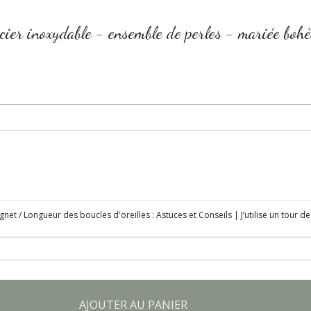
cier inoxydable - ensemble de perles - mariée bohè
gnet / Longueur des boucles d'oreilles : Astuces et Conseils | J’utilise un tour
AJOUTER AU PANIER