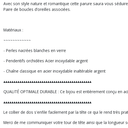
Avec son style nature et romantique cette parure saura vous séduire. 
Paire de boucles d’oreilles associées.
Matériaux :
~~~~~~~~~~~~
- Perles nacrées blanches en verre
- Pendentifs orchidées Acier inoxydable argent
- Chaîne classique en acier inoxydable inaltérable argent
▴▴▴▴▴▴▴▴▴▴▴▴▴▴▴▴▴▴▴▴▴▴▴▴▴▴▴▴▴▴▴▴▴▴▴▴▴▴▴▴▴▴▴▴
QUALITÉ OPTIMALE DURABLE : Ce bijou est entièrement conçu en acie
▴▴▴▴▴▴▴▴▴▴▴▴▴▴▴▴▴▴▴▴▴▴▴▴▴▴▴▴▴▴▴▴▴▴▴▴▴▴▴▴▴▴▴▴
Le collier de dos s'enfile facilement par la tête ce qui le rend très pra
Merci de me communiquer votre tour de tête ainsi que la longueur s