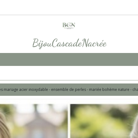
BijouCascadeNacrée
es mariage acier inoxydable - ensemble de perles - mariée bohème nature - chai