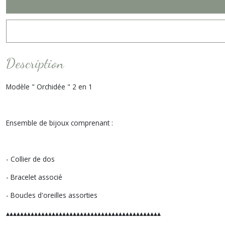
Description
Modèle " Orchidée " 2 en 1
Ensemble de bijoux comprenant :
- Collier de dos
- Bracelet associé
- Boucles d'oreilles assorties
▴▴▴▴▴▴▴▴▴▴▴▴▴▴▴▴▴▴▴▴▴▴▴▴▴▴▴▴▴▴▴▴▴▴▴▴▴▴▴▴▴▴▴▴