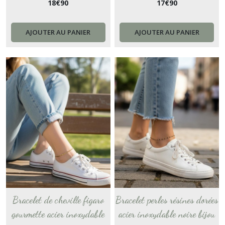
18
€
90
17
€
90
pour femme chevillere bijou de
chaîne cheville bohème
cheville France
cadeau pour femme chevillere
France
AJOUTER AU PANIER
AJOUTER AU PANIER
Bracelet de cheville figaro
Bracelet perles résines dorées
gourmette acier inoxydable
acier inoxydable noire bijou