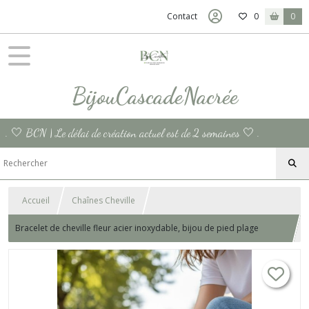
Contact
0
0
BijouCascadeNacrée
. 🤍 BCN | Le délai de création actuel est de 2 semaines 🤍 .
Accueil
Chaînes Cheville
Bracelet de cheville fleur acier inoxydable, bijou de pied plage
chaîne cheville cadeau pour femme chevillere bijou de cheville
France