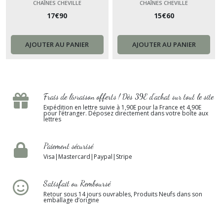
chaîne, bijou de pied plage
de pied plage, chaîne cheville
CHAÎNES CHEVILLE
CHAÎNES CHEVILLE
17
€
90
15
€
60
chaîne cheville urbain cadeau
bohème cadeau pour femme
pour femme chevillere France
chevillere
AJOUTER AU PANIER
AJOUTER AU PANIER
Frais de livraison offerts ! Dès 39E d’achat sur tout le site
Expédition en lettre suivie à 1,90E pour la France et 4,90E
pour l’étranger. Déposez directement dans votre boîte aux
lettres
Paiement sécurisé
Visa|Mastercard|Paypal|Stripe
Satisfait ou Remboursé
Retour sous 14 jours ouvrables, Produits Neufs dans son
emballage d’origine