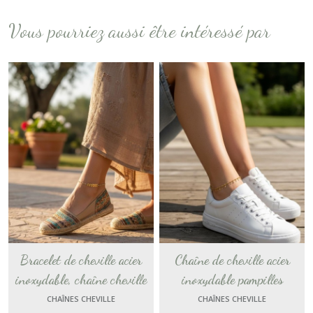
Vous pourriez aussi être intéressé par
Bracelet de cheville acier
Chaîne de cheville acier
inoxydable, chaîne cheville
inoxydable pampilles
perlées blanche plage cadeau
breloques, bijou de pied plage
CHAÎNES CHEVILLE
CHAÎNES CHEVILLE