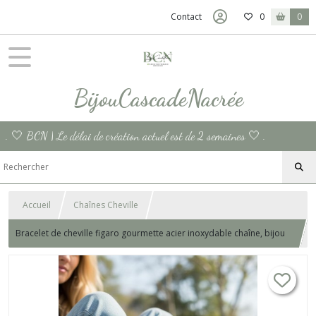
Contact
0
0
BijouCascadeNacrée
. 🤍 BCN | Le délai de création actuel est de 2 semaines 🤍 .
Accueil
Chaînes Cheville
Bracelet de cheville figaro gourmette acier inoxydable chaîne, bijou
de pied plage chaîne cheville urbain cadeau pour femme chevillere
France