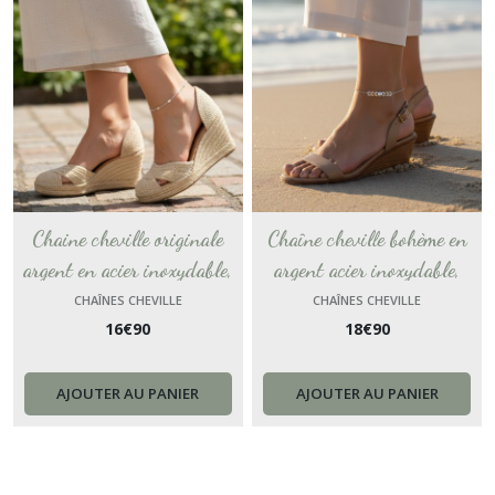
Chaine cheville originale
Chaîne cheville bohème en
argent en acier inoxydable,
argent acier inoxydable,
bijou femme Bijou de cheville
bracelet de cheville fait main
CHAÎNES CHEVILLE
CHAÎNES CHEVILLE
16
€
90
18
€
90
bijou fine chaine argent fait
orné d'une perle nacrée
main France
blanche
AJOUTER AU PANIER
AJOUTER AU PANIER