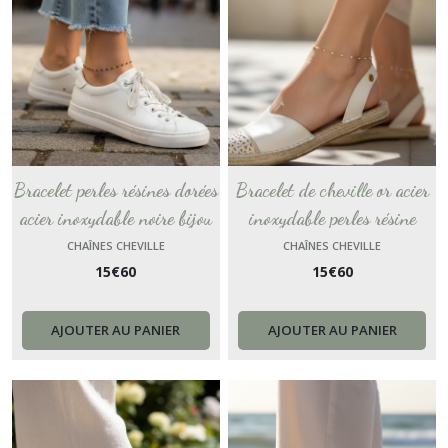
Bracelet perles résines dorées
Bracelet de cheville or acier
acier inoxydable noire bijou
inoxydable perles résine
de pied plage, chaîne cheville
blanche bijou de pied plage,
CHAÎNES CHEVILLE
CHAÎNES CHEVILLE
15
€
60
15
€
60
bohème cadeau pour femme
chaîne cheville bohème
chevillere
cadeau pour femme chevillere
France
AJOUTER AU PANIER
AJOUTER AU PANIER