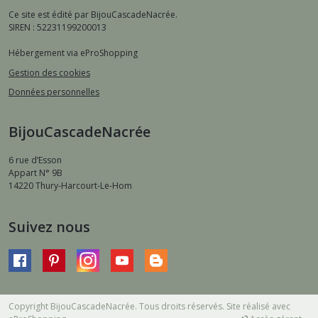
Ce site est édité par BijouCascadeNacrée.
SIREN : 52231199200013
Hébergement via eProShopping
Gestion des cookies
Données personnelles
BijouCascadeNacrée
6 rue d’Esson
Appart N° 9B
14220
Thury-Harcourt-Le-Hom
Suivez nous
Copyright BijouCascadeNacrée. Tous droits réservés. Site réalisé avec