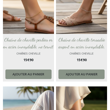
Chaîne de cheville perlées or
Chaîne de cheville torsadée
en acier inoxydable, ne ternit
argent en acier inoxydable,
pas, bracelet de cheville
ne ternit pas, bracelet de
CHAÎNES CHEVILLE
CHAÎNES CHEVILLE
15
€
90
15
€
90
personnalisé et sur mesure
cheville personnalisé et sur
pour la plage
mesure pour la plage
AJOUTER AU PANIER
AJOUTER AU PANIER