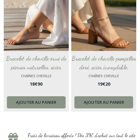
Bracelet de cheville orné de
Bracelet de cheville pampilles
pierres naturelles, acier
doré, acier inoxydable,
inoxydable, chaîne cheville
chaîne cheville or , plage
CHAÎNES CHEVILLE
CHAÎNES CHEVILLE
18
€
90
19
€
20
lapis-lazuli Bleu plage
cadeau pour femme, bijou de
cadeau pour femme chevillere
cheville, chevillere France
bijou de cheville France
AJOUTER AU PANIER
AJOUTER AU PANIER
Frais de livraison offerts ! Dès 39E d’achat sur tout le site