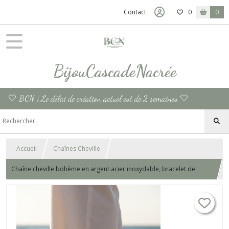
Contact
0
0
BijouCascadeNacrée
. 🤍 BCN | Le délai de création actuel est de 2 semaines 🤍 .
Accueil
Chaînes Cheville
Chaîne cheville bohème en argent acier inoxydable, bracelet de
cheville fait main orné d'une perle nacrée blanche