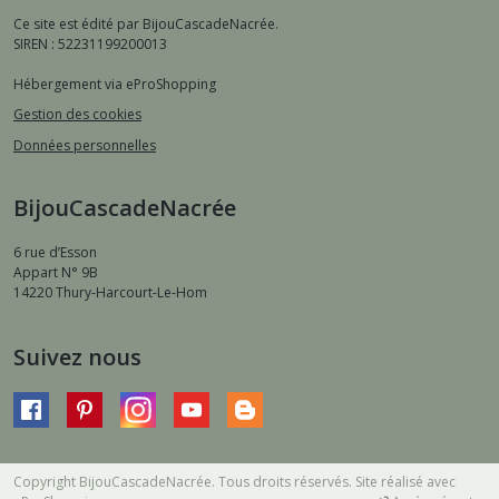
Ce site est édité par BijouCascadeNacrée.
SIREN : 52231199200013
Hébergement via eProShopping
Gestion des cookies
Données personnelles
BijouCascadeNacrée
6 rue d’Esson
Appart N° 9B
14220
Thury-Harcourt-Le-Hom
Suivez nous
Copyright BijouCascadeNacrée. Tous droits réservés. Site réalisé avec