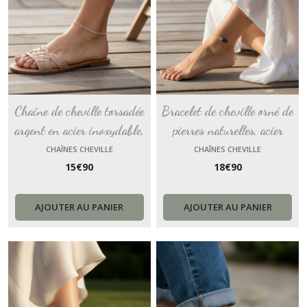
Chaîne de cheville torsadée
Bracelet de cheville orné de
argent en acier inoxydable,
pierres naturelles, acier
ne ternit pas, bracelet de
inoxydable, chaîne cheville
CHAÎNES CHEVILLE
CHAÎNES CHEVILLE
15
€
90
18
€
90
cheville personnalisé et sur
lapis-lazuli Bleu plage
mesure pour la plage
cadeau pour femme chevillere
bijou de cheville France
AJOUTER AU PANIER
AJOUTER AU PANIER