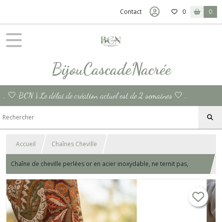
Contact
0
0
BijouCascadeNacrée
. 🤍 BCN | Le délai de création actuel est de 2 semaines 🤍 .
Accueil
Chaînes Cheville
Chaîne de cheville perlées or en acier inoxydable, ne ternit pas,
bracelet de cheville personnalisé et sur mesure pour la plage