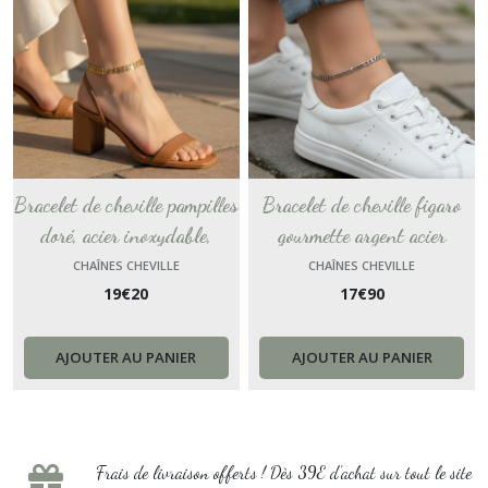
Bracelet de cheville pampilles
Bracelet de cheville figaro
doré, acier inoxydable,
gourmette argent acier
chaîne cheville or , plage
inoxydable chaîne, bijou de
CHAÎNES CHEVILLE
CHAÎNES CHEVILLE
19
€
20
17
€
90
cadeau pour femme, bijou de
pied plage chaîne cheville
cheville, chevillere France
urbain cadeau pour femme
chevillere France
AJOUTER AU PANIER
AJOUTER AU PANIER
Frais de livraison offerts ! Dès 39E d’achat sur tout le site