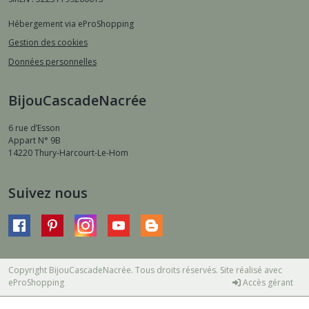
Hébergement via eProShopping
Gestion des cookies
Données personnelles
BijouCascadeNacrée
6 rue d’Esson
Appart N° 9B
14220
Thury-Harcourt-Le-Hom
Suivez nous
Copyright BijouCascadeNacrée. Tous droits réservés. Site réalisé avec
eProShopping
Accès gérant