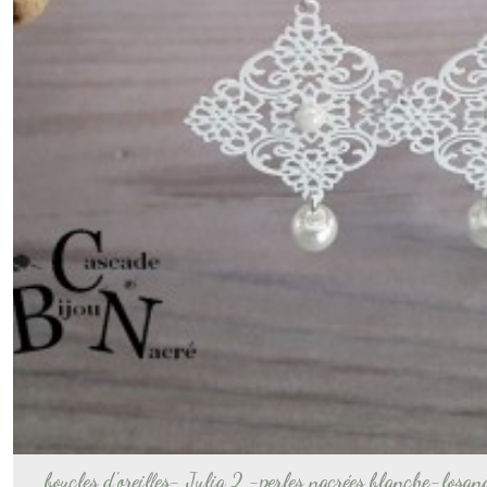
Afficher
les
résultats
boucles d'oreilles- Julia 2 -perles nacrées blanche-losan