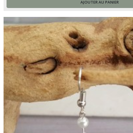
AJOUTER AU PANIER
Bagues
acier
inoxydable
(25)
Chaînes
Cheville
(13)
Bracelets-
bagues
(1)
Bracelets
multi-
rangs
(35)