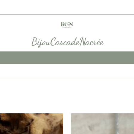
BijouCascadeNacrée