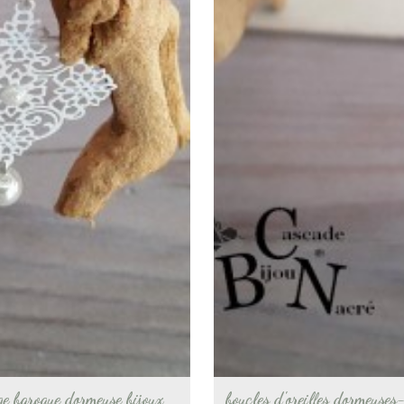
ge baroque dormeuse bijoux
boucles d'oreilles dormeuse