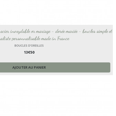
ie acier inoxydable or mariage - dorée mariée - boucles simple et
aliste personnalisable made in France
BOUCLES D’OREILLES
13
€
50
AJOUTER AU PANIER