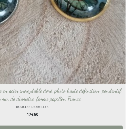
e en acier inoxydable doré, photo haute définition ,pendentif
 mm de diamètre, femme papillon France
BOUCLES D’OREILLES
17
€
60