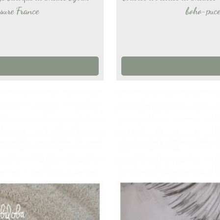
esure France
boho-puces