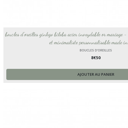
boucles d'oreilles ginkgo biloba acier inoxydable or mariage -
et minimaliste personnalisable made in
BOUCLES D’OREILLES
8
€
50
AJOUTER AU PANIER