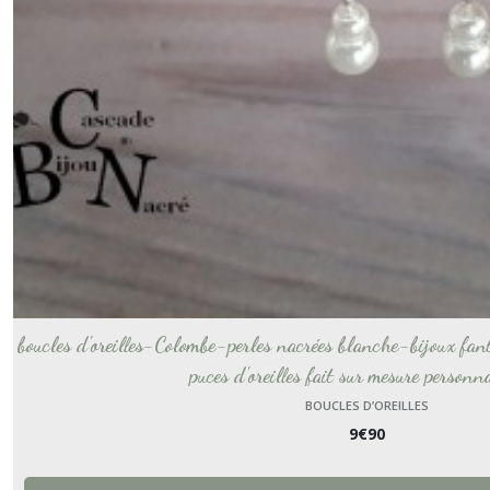
Boucles
d’oreilles
(88)
Headbands
(1)
Bracelets
mariage
acier
(79)
boucles d'oreilles-Colombe-perles nacrées blanche-bijoux fan
Carte
puces d'oreilles fait sur mesure personn
cadeau
BOUCLES D’OREILLES
électronique
PDF
9
€
90
(1)