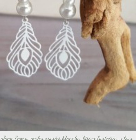
s-plume Emmy-perles nacrées blanche-bijoux fantaisie- clous