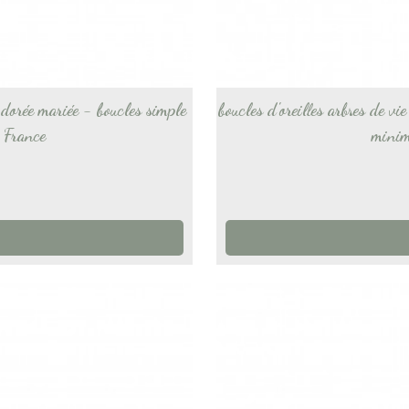
 dorée mariée - boucles simple
boucles d'oreilles arbres de v
 France
minim