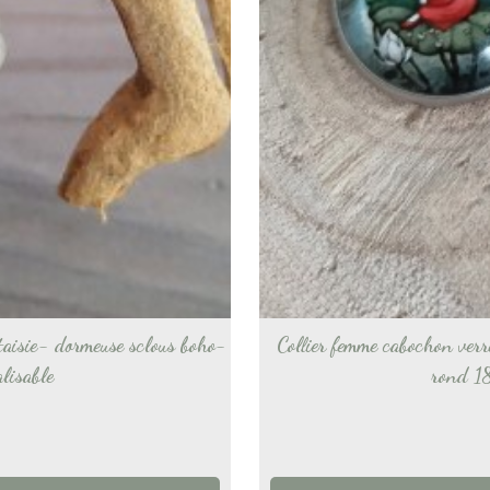
taisie- dormeuse sclous boho-
Collier femme cabochon verr
alisable
rond 18